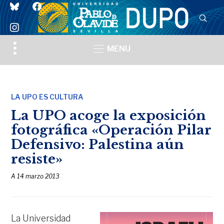
bluesky
facebook
instagram
Toggle
MENU
sidebar
&
navigation
LA UPO ES CULTURA
La UPO acoge la exposición
fotográfica «Operación Pilar
Defensivo: Palestina aún
resiste»
A
14 marzo 2013
La Universidad