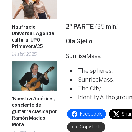
2ª PARTE
(35 min.)
Naufragio
Universal. Agenda
cultural UPO
Ola Gjeilo
Primavera’25
14 abril 2025
SunriseMass.
The spheres.
SunriseMass.
The City.
Identity & the groun
‘Nuestra América’,
concierto de
guitarra clásica por
Facebook
Shar
Ramón Macías
Mora
Copy Link