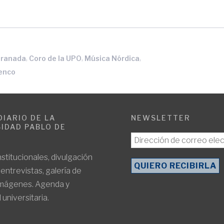
,
,
,
Granada
Coro de la UPO
Música Nórdica
ienco
DIARIO DE LA
NEWSLETTER
IDAD PABLO DE
E
nstitucionales, divulgación
, entrevistas, galería de
imágenes. Agenda y
 universitaria.