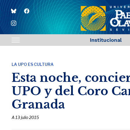
bluesky
facebook
instagram
Institucional
Toggle
sidebar
&
LA UPO ES CULTURA
navigation
Esta noche, concier
UPO y del Coro C
Granada
A
13 julio 2015