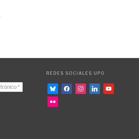
REDES SOCIALES UPO
bluesky
facebook
instagram
linkedin
youtube
flickr