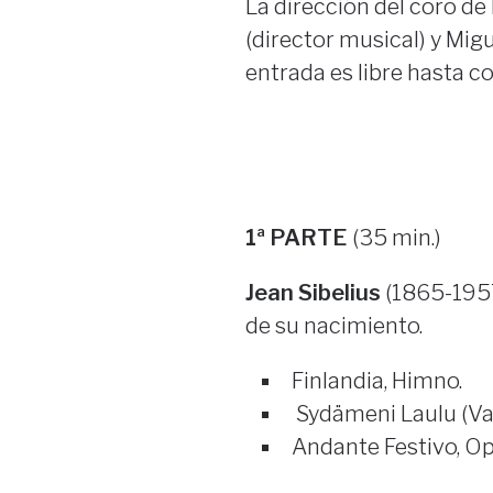
La dirección del coro de
(director musical) y Migu
entrada es libre hasta c
1ª PARTE
(35 min.)
Jean Sibelius
(1865-1957
de su nacimiento.
Finlandia, Himno.
Sydämeni Laulu (Val
Andante Festivo, Op.