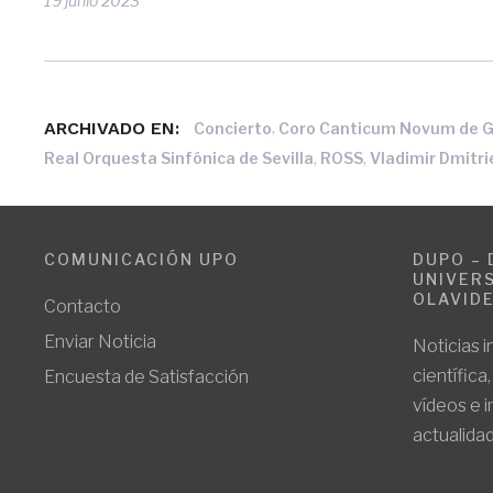
19 junio 2023
ARCHIVADO EN:
,
Concierto
Coro Canticum Novum de 
,
,
Real Orquesta Sinfónica de Sevilla
ROSS
Vladimir Dmitr
COMUNICACIÓN UPO
DUPO – 
UNIVERS
OLAVID
Contacto
Enviar Noticia
Noticias i
científica
Encuesta de Satisfacción
vídeos e 
actualidad