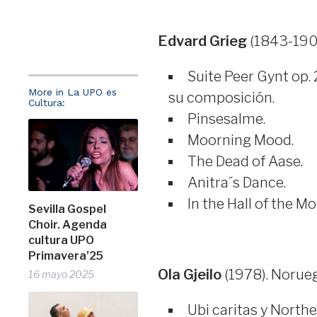
Edvard Grieg
(1843-1907
Suite Peer Gynt op. 
More in La UPO es
su composición.
Cultura:
Pinsesalme.
Moorning Mood.
The Dead of Aase.
Anitra´s Dance.
In the Hall of the M
Sevilla Gospel
Choir. Agenda
cultura UPO
Primavera’25
Ola Gjeilo
(1978). Norueg
16 mayo 2025
Ubi caritas y North