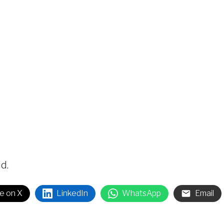
d.
e on X
LinkedIn
WhatsApp
Email