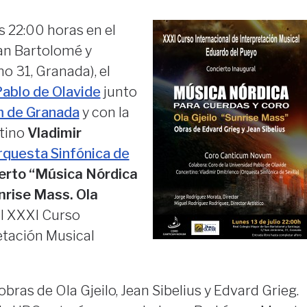
as 22:00 horas en el
an Bartolomé y
o 31, Granada), el
Pablo de Olavide
junto
 de Granada
y con la
rtino
Vladimir
rquesta Sinfónica de
erto “Música Nórdica
nrise Mass. Ola
el XXXI Curso
etación Musical
bras de Ola Gjeilo, Jean Sibelius y Edvard Grieg.