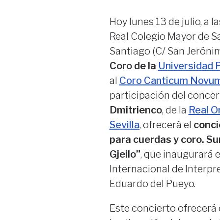
Hoy lunes 13 de julio, a l
Real Colegio Mayor de S
Santiago (C/ San Jerónim
Coro de la
Universidad 
al
Coro Canticum Novum
participación del conce
Dmitrienco
, de la
Real O
Sevilla
, ofrecerá el
conci
para cuerdas y coro. Su
Gjeilo”
, que inaugurará 
Internacional de Interpr
Eduardo del Pueyo.
Este concierto ofrecerá o