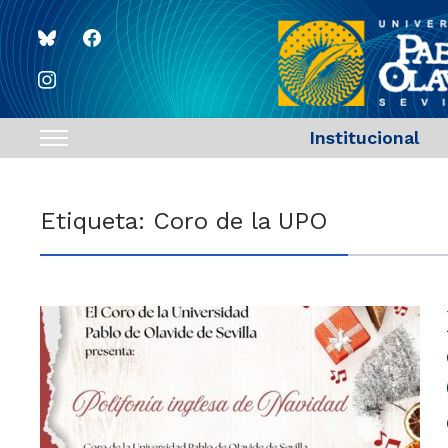
bluesky
facebook
instagram
Institucional
Toggle
sidebar
&
Etiqueta:
Coro de la UPO
navigation