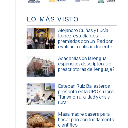
LO MÁS VISTO
Alejandro Cuiñas y Lucía
López, estudiantes
premiados con un iPad por
evaluar la calidad docente
Academias de la lengua
española: ¿descriptoras o
prescriptoras del lenguaje?
Esteban Ruiz Ballesteros
presenta en la UPO su libro
‘Turismo, ruralidad y crisis
rural’
Masa madre casera para
hacer pan con fundamento
científico