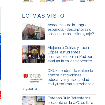
LO MÁS VISTO
Academias de la lengua
española: ¿descriptoras o
prescriptoras del lenguaje?
Alejandro Cuiñas y Lucía
López, estudiantes
premiados con un iPad por
evaluar la calidad docente
CRUE condena la violencia
contra instituciones
educativas y la sociedad
civil y reafirma su rechazo a
la guerra
Esteban Ruiz Ballesteros
presenta en la UPO su libro