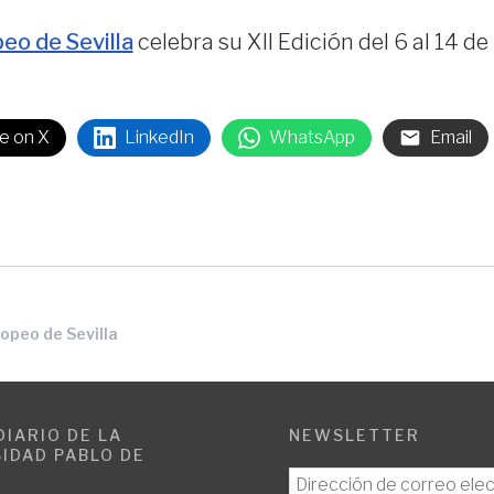
eo de Sevilla
celebra su XII Edición del 6 al 14 de
e on X
LinkedIn
WhatsApp
Email
ropeo de Sevilla
DIARIO DE LA
NEWSLETTER
IDAD PABLO DE
E