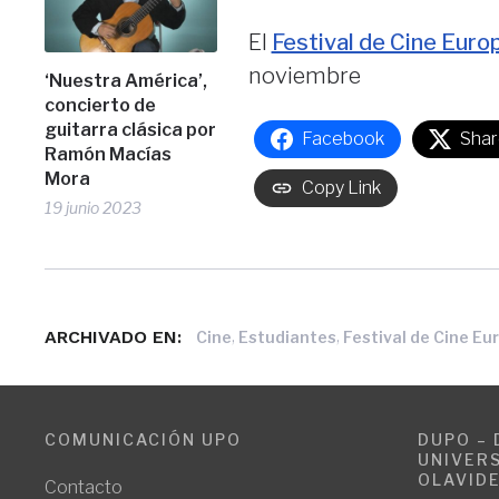
El
Festival de Cine Europ
noviembre
‘Nuestra América’,
concierto de
guitarra clásica por
Facebook
Shar
Ramón Macías
Mora
Copy Link
19 junio 2023
ARCHIVADO EN:
,
,
Cine
Estudiantes
Festival de Cine Eu
COMUNICACIÓN UPO
DUPO – 
UNIVERS
OLAVID
Contacto