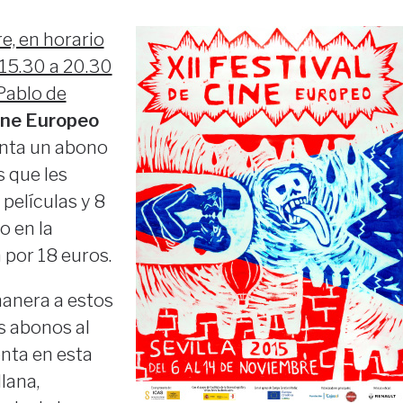
e, en horario
 15.30 a 20.30
Pablo de
Cine Europeo
enta un abono
s que les
 películas y 8
o en la
 por 18 euros.
manera a estos
s abonos al
nta en esta
lana,