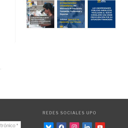
REDES SOCIALES UPO
bluesky
facebook
instagram
linkedin
youtube