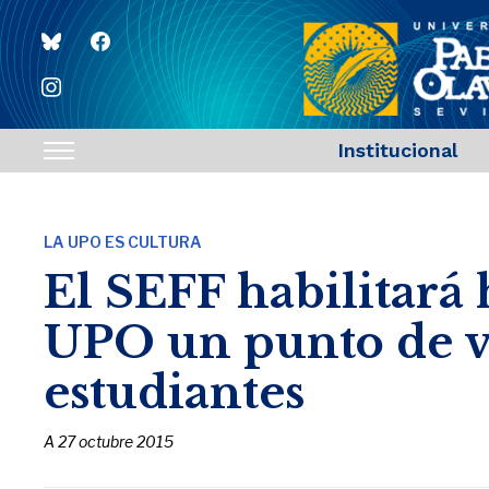
bluesky
facebook
instagram
Institucional
Toggle
sidebar
&
LA UPO ES CULTURA
navigation
El SEFF habilitará 
UPO un punto de v
estudiantes
A
27 octubre 2015