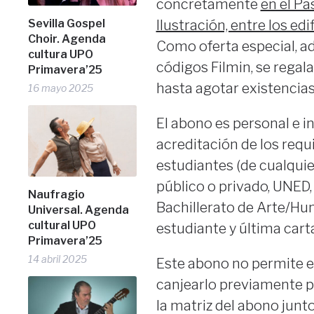
concretamente
en el Pa
Sevilla Gospel
Ilustración, entre los edif
Choir. Agenda
Como oferta especial, ad
cultura UPO
códigos Filmin, se regal
Primavera’25
hasta agotar existencias
16 mayo 2025
El abono es personal e in
acreditación de los requi
estudiantes (de cualquie
público o privado, UNED
Naufragio
Bachillerato de Arte/Hu
Universal. Agenda
cultural UPO
estudiante y última car
Primavera’25
14 abril 2025
Este abono no permite el
canjearlo previamente p
la matriz del abono junto