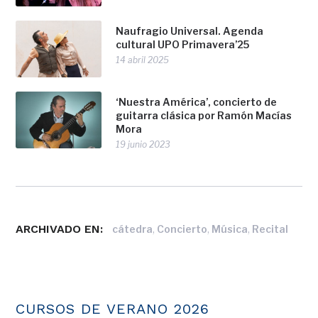
Naufragio Universal. Agenda
cultural UPO Primavera’25
14 abril 2025
‘Nuestra América’, concierto de
guitarra clásica por Ramón Macías
Mora
19 junio 2023
ARCHIVADO EN:
,
,
,
cátedra
Concierto
Música
Recital
CURSOS DE VERANO 2026