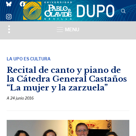
bluesky
facebook
instagram
Toggle
MENU
sidebar
&
navigation
LA UPO ES CULTURA
Recital de canto y piano de
la Cátedra General Castaños
“La mujer y la zarzuela”
A
24 junio 2016