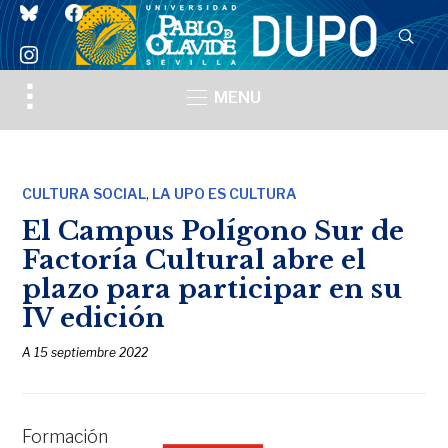
bluesky
facebook
instagram
Toggle
MENU
sidebar
&
navigation
,
CULTURA SOCIAL
LA UPO ES CULTURA
El Campus Polígono Sur de
Factoría Cultural abre el
plazo para participar en su
IV edición
A
15 septiembre 2022
Formación