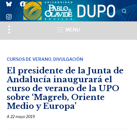
bluesky
facebook
instagram
Toggle
MENU
sidebar
&
navigation
,
CURSOS DE VERANO
DIVULGACIÓN
El presidente de la Junta de
Andalucía inaugurará el
curso de verano de la UPO
sobre ‘Magreb, Oriente
Medio y Europa’
A
22 mayo 2019