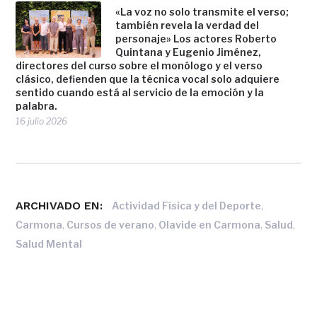
«La voz no solo transmite el verso;
también revela la verdad del
personaje» Los actores Roberto
Quintana y Eugenio Jiménez,
directores del curso sobre el monólogo y el verso
clásico, defienden que la técnica vocal solo adquiere
sentido cuando está al servicio de la emoción y la
palabra.
16 julio 2026
ARCHIVADO EN:
,
Actividad Física y del Deporte
,
,
,
,
Carmona
Cursos de verano
Olavide en Carmona
Salud
Salud Mental