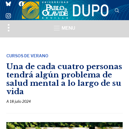
bluesky
facebook
instagram
Toggle
MENU
sidebar
&
navigation
CURSOS DE VERANO
Una de cada cuatro personas
tendrá algún problema de
salud mental a lo largo de su
vida
A
18 julio 2024