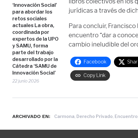
libros colectivos en los
‘Innovación Social’
jurídicas a través de dic
para abordar los
retos sociales
Para concluir, Francisco
actuales La obra,
coordinada por
encuentro “dar a conoce
expertos de la UPO
cambio ineludible del or
y SAMU, forma
parte del trabajo
desarrollado por la
Facebook
Shar
Cátedra ‘SAMU de
Innovación Social’
Copy Link
22 junio 2026
ARCHIVADO EN:
,
,
Carmona
Derecho Privado
Encuentro