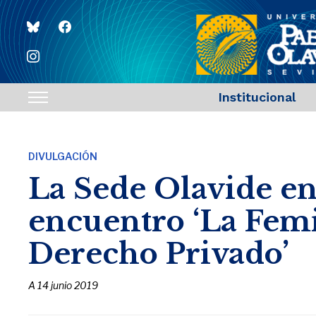
bluesky
facebook
instagram
Institucional
Toggle
sidebar
&
DIVULGACIÓN
navigation
La Sede Olavide e
encuentro ‘La Femi
Derecho Privado’
A
14 junio 2019