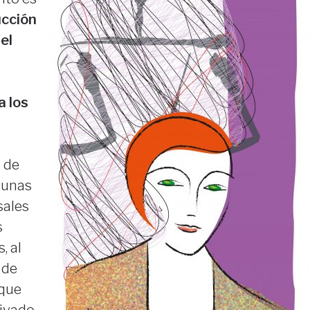
ucción
el
a los
a de
e unas
sales
s
, al
 de
 que
ivado,