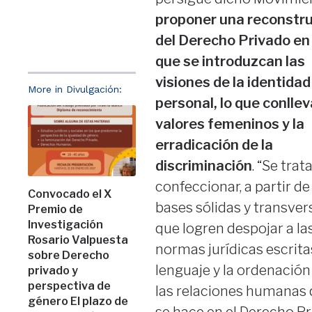
proponer una reconstr
del Derecho Privado en 
que se introduzcan las
visiones de la identidad
More in Divulgación:
personal, lo que conllev
valores femeninos y la
erradicación de la
discriminación
. “Se trat
confeccionar, a partir d
Convocado el X
bases sólidas y transver
Premio de
Investigación
que logren despojar a la
Rosario Valpuesta
normas jurídicas escritas
sobre Derecho
lenguaje y la ordenación
privado y
perspectiva de
las relaciones humanas
género El plazo de
se hace en el Derecho Pr