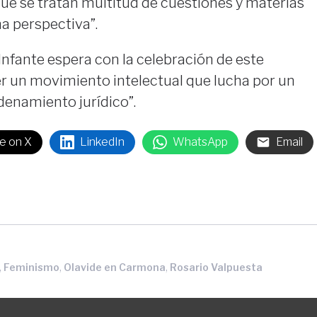
 que se tratan multitud de cuestiones y materias
ha perspectiva”.
 Infante espera con la celebración de este
r un movimiento intelectual que lucha por un
denamiento jurídico”.
e on X
LinkedIn
WhatsApp
Email
,
,
,
Feminismo
Olavide en Carmona
Rosario Valpuesta