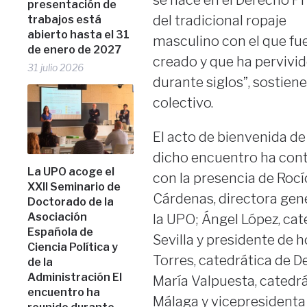
presentación de
del tradicional ropaje
trabajos está
abierto hasta el 31
masculino con el que fu
de enero de 2027
creado y que ha pervivi
31 julio 2026
durante siglos”, sostiene
colectivo.
El acto de bienvenida de
dicho encuentro ha con
La UPO acoge el
con la presencia de Rocí
XXII Seminario de
Cárdenas, directora gene
Doctorado de la
Asociación
la UPO; Ángel López, cat
Española de
Sevilla y presidente de 
Ciencia Política y
Torres, catedrática de De
de la
Administración El
María Valpuesta, catedrá
encuentro ha
Málaga y vicepresidenta 