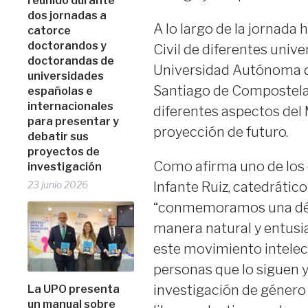
reunido durante
dos jornadas a
A lo largo de la jornada
catorce
doctorandos y
Civil de diferentes unive
doctorandas de
Universidad Autónoma de
universidades
Santiago de Compostela,
españolas e
internacionales
diferentes aspectos del
para presentar y
proyección de futuro.
debatir sus
proyectos de
Como afirma uno de los 
investigación
Infante Ruiz, catedrátic
23 junio 2026
“conmemoramos una déca
manera natural y entusia
este movimiento intele
personas que lo siguen 
investigación de género 
La UPO presenta
un manual sobre