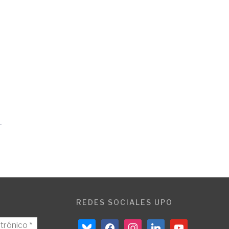
REDES SOCIALES UPO
bluesky
facebook
instagram
linkedin
youtube