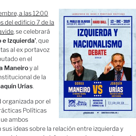
embre, a las 12:00
 del edificio 7 de la
avide
, se celebrará
 e Izquierda’
, que
as al ex portavoz
putado en el
a Maneiro
y al
stitucional de la
oaquín Urías
.
d organizada por el
rácticas Políticas
 que ambos
sus ideas sobre la relación entre izquierda y