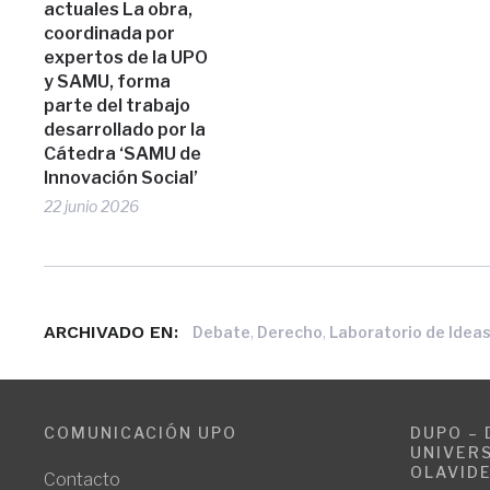
actuales La obra,
coordinada por
expertos de la UPO
y SAMU, forma
parte del trabajo
desarrollado por la
Cátedra ‘SAMU de
Innovación Social’
22 junio 2026
ARCHIVADO EN:
,
,
Debate
Derecho
Laboratorio de Ideas
COMUNICACIÓN UPO
DUPO – 
UNIVERS
OLAVID
Contacto