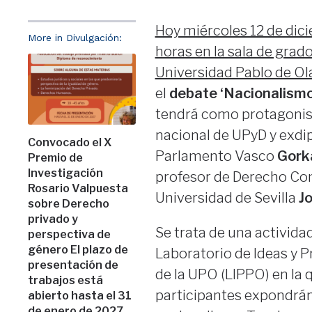
Hoy miércoles 12 de dici
More in Divulgación:
horas en la sala de grados
Universidad Pablo de Ol
el
debate ‘Nacionalismo
tendrá como protagonist
nacional de UPyD y exdi
Convocado el X
Parlamento Vasco
Gork
Premio de
Investigación
profesor de Derecho Con
Rosario Valpuesta
Universidad de Sevilla
J
sobre Derecho
privado y
Se trata de una activida
perspectiva de
género El plazo de
Laboratorio de Ideas y P
presentación de
de la UPO (LIPPO) en la
trabajos está
participantes expondrán 
abierto hasta el 31
de enero de 2027