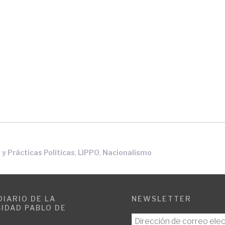
,
,
 y Prácticas Políticas
LIPPO
Nacionalismo
DIARIO DE LA
NEWSLETTER
IDAD PABLO DE
E