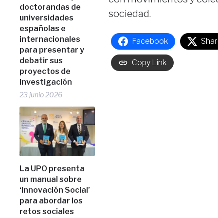
doctorandas de
sociedad.
universidades
españolas e
internacionales
Facebook
Shar
para presentar y
debatir sus
Copy Link
proyectos de
investigación
23 junio 2026
La UPO presenta
un manual sobre
‘Innovación Social’
para abordar los
retos sociales