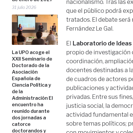
nacionalismo. Tras las e
31 julio 2026
que el público podrá ex
tratados. El debate será
Fernández Le Gal.
El
Laboratorio de Ideas 
propio de investigación 
La UPO acoge el
XXII Seminario de
coordinación, ampliació
Doctorado de la
docentes destinadas a l
Asociación
de cuadros de actores pol
Española de
Ciencia Política y
publicaciones y activida
de la
privadas. Entre sus fines
Administración El
encuentro ha
justicia social, la demo
reunido durante
actividad fundamental es
dos jornadas a
sobre temas políticos; p
catorce
doctorandos y
con movimientos y colect