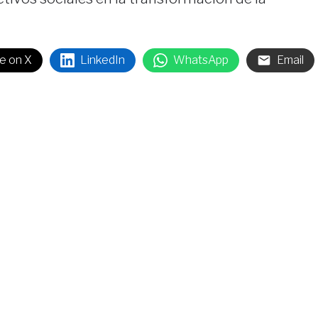
e on X
LinkedIn
WhatsApp
Email