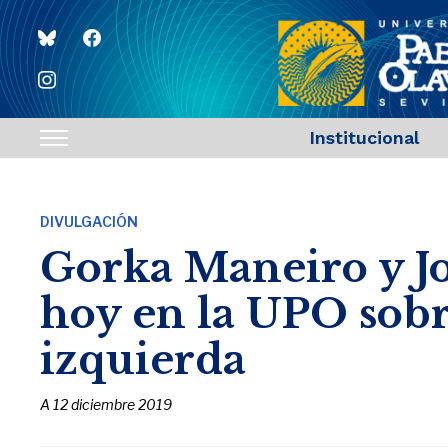
bluesky
facebook
instagram
Institucional
Toggle
sidebar
&
DIVULGACIÓN
navigation
Gorka Maneiro y J
hoy en la UPO sob
izquierda
A
12 diciembre 2019