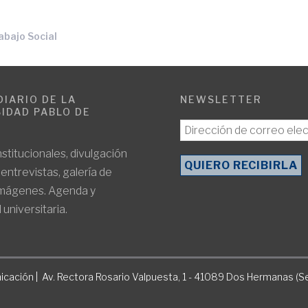
abajo Social
DIARIO DE LA
NEWSLETTER
IDAD PABLO DE
E
nstitucionales, divulgación
, entrevistas, galería de
imágenes. Agenda y
 universitaria.
icación | Av. Rectora Rosario Valpuesta, 1 - 41089 Dos Hermanas (Se