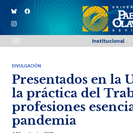
bluesky
facebook
instagram
Institucional
Toggle
sidebar
&
DIVULGACIÓN
navigation
Presentados en la 
la práctica del Trab
profesiones esencia
pandemia