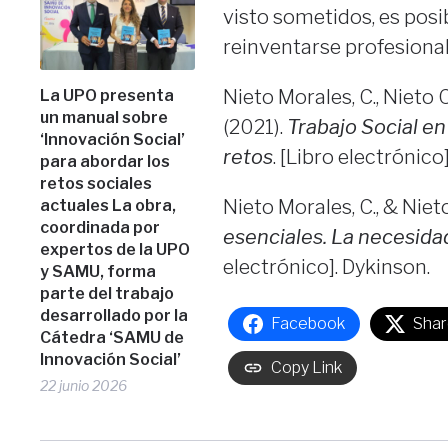
visto sometidos, es posi
reinventarse profesiona
Nieto Morales, C., Nieto C
La UPO presenta
un manual sobre
(2021).
Trabajo Social e
‘Innovación Social’
retos
. [Libro electrónico
para abordar los
retos sociales
Nieto Morales, C., & Nieto
actuales La obra,
coordinada por
esenciales. La necesida
expertos de la UPO
electrónico]. Dykinson.
y SAMU, forma
parte del trabajo
desarrollado por la
Facebook
Shar
Cátedra ‘SAMU de
Innovación Social’
Copy Link
22 junio 2026