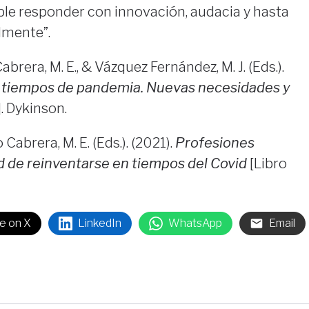
ble responder con innovación, audacia y hasta
lmente”.
abrera, M. E., & Vázquez Fernández, M. J. (Eds.).
n tiempos de pandemia. Nuevas necesidades y
]. Dykinson.
 Cabrera, M. E. (Eds.). (2021).
Profesiones
d de reinventarse en tiempos del Covid
[Libro
e on X
LinkedIn
WhatsApp
Email