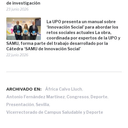
de investigación
23 junio 2026
La UPO presenta un manual sobre
‘Innovación Social’ para abordar los
retos sociales actuales La obra,
coordinada por expertos de la UPO y
SAMU, forma parte del trabajo desarrollado por la
Cátedra ‘SAMU de Innovación Social’
22 junio 2026
ARCHIVADO EN:
,
África Calvo Lluch
,
,
,
Antonio Fernández Martínez
Congresos
Deporte
,
,
Presentación
Sevilla
Vicerrectorado de Campus Saludable y Deporte