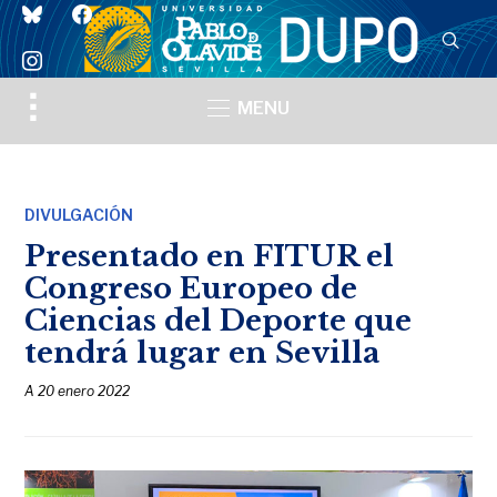
bluesky
facebook
instagram
Toggle
MENU
sidebar
&
navigation
DIVULGACIÓN
Presentado en FITUR el
Congreso Europeo de
Ciencias del Deporte que
tendrá lugar en Sevilla
A
20 enero 2022