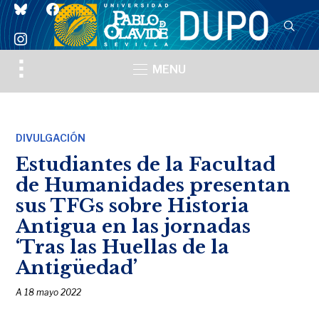
bluesky
facebook
instagram
Toggle
MENU
sidebar
&
navigation
DIVULGACIÓN
Estudiantes de la Facultad
de Humanidades presentan
sus TFGs sobre Historia
Antigua en las jornadas
‘Tras las Huellas de la
Antigüedad’
A
18 mayo 2022