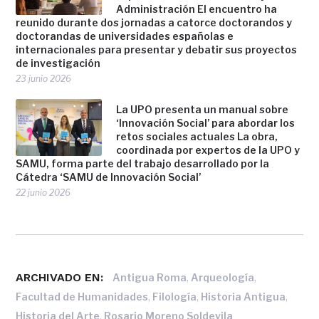
Administración El encuentro ha
reunido durante dos jornadas a catorce doctorandos y
doctorandas de universidades españolas e
internacionales para presentar y debatir sus proyectos
de investigación
23 junio 2026
La UPO presenta un manual sobre
‘Innovación Social’ para abordar los
retos sociales actuales La obra,
coordinada por expertos de la UPO y
SAMU, forma parte del trabajo desarrollado por la
Cátedra ‘SAMU de Innovación Social’
22 junio 2026
ARCHIVADO EN:
,
,
Antigua Roma
Arqueología
,
,
,
Facultad de Humanidades
Filología
Historia Antigua
,
Historia del Arte
Rosario Moreno Soldevila