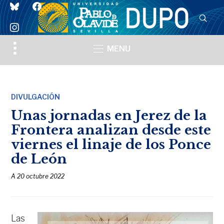
bluesky
facebook
instagram
Toggle
MENU
sidebar
&
navigation
DIVULGACIÓN
Unas jornadas en Jerez de la
Frontera analizan desde este
viernes el linaje de los Ponce
de León
A
20 octubre 2022
Las