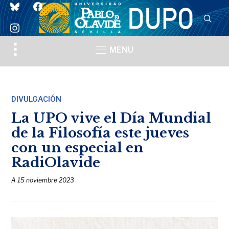
bluesky
facebook
instagram
Toggle
MENU
sidebar
&
navigation
DIVULGACIÓN
La UPO vive el Día Mundial
de la Filosofía este jueves
con un especial en
RadiOlavide
A
15 noviembre 2023