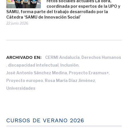
retos sociales actuales La obra,
coordinada por expertos de la UPO y
SAMU, forma parte del trabajo desarrollado por la
Cátedra ‘SAMU de Innovación Social’
22 junio 2026
ARCHIVADO EN:
,
CERMI Andalucía
Derechos Humanos
,
,
,
discapacidad intelectual
Inclusión
,
,
José Antonio Sánchez Medina
Proyecto Erasmus+
,
,
Proyecto europeo
Rosa María Díaz Jiménez
Universidades
CURSOS DE VERANO 2026