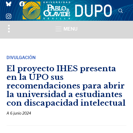
bluesky
facebook
instagram
Toggle
MENU
sidebar
&
navigation
DIVULGACIÓN
El proyecto IHES presenta
en la UPO sus
recomendaciones para abrir
la universidad a estudiantes
con discapacidad intelectual
A
6 junio 2024