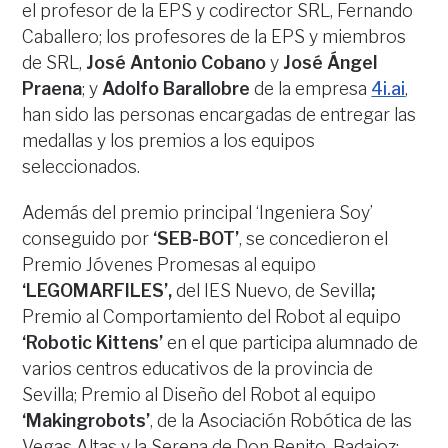
el profesor de la EPS y codirector SRL, Fernando
Caballero; los profesores de la EPS y miembros
de SRL,
José Antonio Cobano
y
José Ángel
Praena
; y
Adolfo Barallobre
de la empresa
4i.ai
,
han sido las personas encargadas de entregar las
medallas y los premios a los equipos
seleccionados.
Además del premio principal ‘Ingeniera Soy’
conseguido por
‘SEB-BOT’
, se concedieron el
Premio Jóvenes Promesas al equipo
‘LEGOMARFILES’,
del IES Nuevo, de Sevilla
;
Premio al Comportamiento del Robot al equipo
‘Robotic Kittens’
en el que participa alumnado de
varios centros educativos de la provincia de
Sevilla; Premio al Diseño del Robot al equipo
‘Makingrobots’
, de la Asociación Robótica de las
Vegas Altas y la Serena de Don Benito, Badajoz;