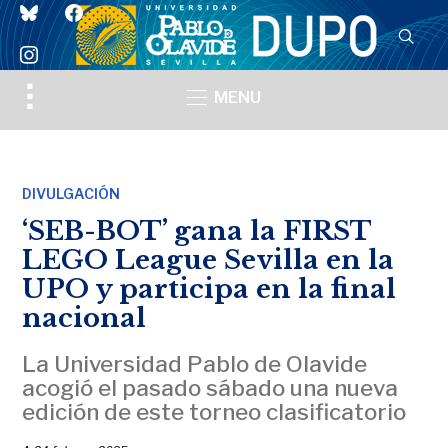
bluesky
facebook
instagram
Toggle
MENU
sidebar
&
navigation
DIVULGACIÓN
‘SEB-BOT’ gana la FIRST
LEGO League Sevilla en la
UPO y participa en la final
nacional
La Universidad Pablo de Olavide
acogió el pasado sábado una nueva
edición de este torneo clasificatorio