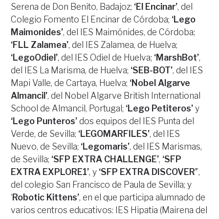
Serena de Don Benito, Badajoz;
‘El Encinar’
, del
Colegio Fomento El Encinar de Córdoba;
‘Lego
Maimonides’
, del IES Maimónides, de Córdoba;
‘FLL Zalamea’
, del IES Zalamea, de Huelva;
‘LegoOdiel’
, del IES Odiel de Huelva;
‘MarshBot’
,
del IES La Marisma, de Huelva;
‘SEB-BOT’
, del IES
Mapi Valle, de Cartaya, Huelva;
‘Nobel Algarve
Almancil’
, del Nobel Algarve British International
School de Almancil, Portugal;
‘Lego Petiteros’
y
‘Lego Punteros’
dos equipos del IES Punta del
Verde, de Sevilla;
‘LEGOMARFILES’
, del IES
Nuevo, de Sevilla;
‘Legomaris’
, del IES Marismas,
de Sevilla;
‘SFP EXTRA CHALLENGE’
,
‘SFP
EXTRA EXPLORE1’
, y
‘SFP EXTRA DISCOVER’
’,
del colegio San Francisco de Paula de Sevilla; y
‘
Robotic Kittens’
, en el que participa alumnado de
varios centros educativos: IES Hipatia (Mairena del