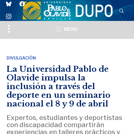
bluesky
facebook
instagram
Toggle
MENU
sidebar
&
navigation
DIVULGACIÓN
La Universidad Pablo de
Olavide impulsa la
inclusión a través del
deporte en un seminario
nacional el 8 y 9 de abril
Expertos, estudiantes y deportistas
con discapacidad compartirán
experiencias en talleres prácticos y