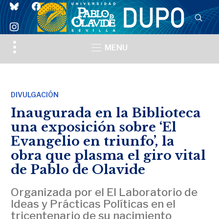
bluesky
facebook
instagram
Toggle
MENU
sidebar
&
navigation
DIVULGACIÓN
Inaugurada en la Biblioteca
una exposición sobre ‘El
Evangelio en triunfo’, la
obra que plasma el giro vital
de Pablo de Olavide
Organizada por el El Laboratorio de
Ideas y Prácticas Políticas en el
tricentenario de su nacimiento