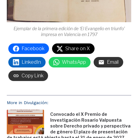
Ejemplar de la primera edición de ‘El Evangelio en triunfo’
impresa en Valencia en 1797
Facebook
Share on X
LinkedIn
WhatsApp
Email
Copy Link
More in Divulgación:
Convocado el X Premio de
Investigación Rosario Valpuesta
sobre Derecho privado y perspectiva
de género El plazo de presentación
de trabajos está abierto hasta el 31 de enero de 2027