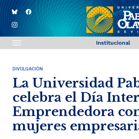
bluesky
facebook
instagram
Institucional
Toggle
sidebar
&
DIVULGACIÓN
navigation
La Universidad Pab
celebra el Día Inte
Emprendedora con
mujeres empresari