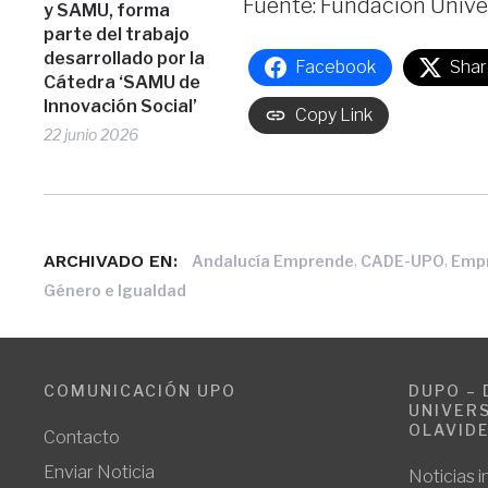
Fuente: Fundación Unive
y SAMU, forma
parte del trabajo
desarrollado por la
Facebook
Shar
Cátedra ‘SAMU de
Innovación Social’
Copy Link
22 junio 2026
ARCHIVADO EN:
,
,
Andalucía Emprende
CADE-UPO
Emp
Género e Igualdad
COMUNICACIÓN UPO
DUPO – 
UNIVERS
OLAVID
Contacto
Enviar Noticia
Noticias i