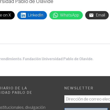
rsidad Pablo de Olavide
e on X
LinkedIn
WhatsApp
Email
,
,
rendimiento
Fundación Universidad Pablo de Olavide
DIARIO DE LA
NEWSLETTER
IDAD PABLO DE
E
nstitucionales, divulgación