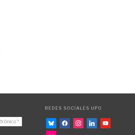
REDES SOCIALES UPO
bluesky
facebook
instagram
linkedin
youtube
flickr