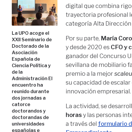
digital que combina rigo
trayectoria profesional
categoría Alta Dirección
La UPO acoge el
Por su parte,
María Coro
XXII Seminario de
Doctorado de la
y desde 2020 es
CFO y c
Asociación
ganador del Concurso 
Española de
sevillana de mobiliario 
Ciencia Política y
de la
premio a la mejor
scale
Administración El
su capacidad de escalar 
encuentro ha
innovación empresarial.
reunido durante
dos jornadas a
catorce
La actividad, se desarroll
doctorandos y
horas
y las personas int
doctorandas de
a través del
formulario d
universidades
españolas e