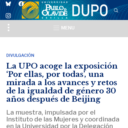
bluesky
facebook
instagram
Toggle
MENU
sidebar
&
navigation
DIVULGACIÓN
La UPO acoge la exposición
‘Por ellas, por todas’, una
mirada a los avances y retos
de la igualdad de género 30
años después de Beijing
La muestra, impulsada por el
Instituto de las Mujeres y coordinada
en la Universidad por la Delegación