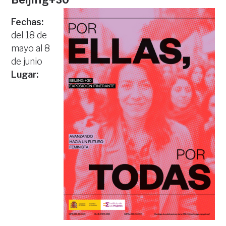
Fechas:
del 18 de
mayo al 8
de junio
Lugar: