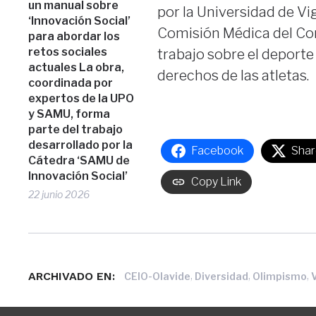
un manual sobre
por la Universidad de Vig
‘Innovación Social’
Comisión Médica del Com
para abordar los
retos sociales
trabajo sobre el deporte 
actuales La obra,
derechos de las atletas.
coordinada por
expertos de la UPO
y SAMU, forma
parte del trabajo
desarrollado por la
Facebook
Shar
Cátedra ‘SAMU de
Innovación Social’
Copy Link
22 junio 2026
ARCHIVADO EN:
,
,
,
CEIO-Olavide
Diversidad
Olimpismo