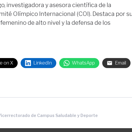
o, investigadora y asesora científica de la
ité Olímpico Internacional (COI). Destaca por s
femenino de alto nivel y la defensa de los
e on X
LinkedIn
WhatsApp
Email
Vicerrectorado de Campus Saludable y Deporte