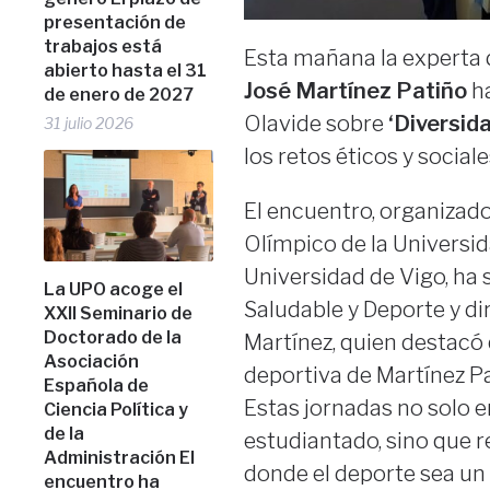
presentación de
trabajos está
Esta mañana la experta 
abierto hasta el 31
José Martínez Patiño
ha
de enero de 2027
Olavide sobre
‘Diversid
31 julio 2026
los retos éticos y sociale
El encuentro, organizado
Olímpico de la Universid
Universidad de Vigo, ha
La UPO acoge el
Saludable y Deporte y di
XXII Seminario de
Doctorado de la
Martínez, quien destacó q
Asociación
deportiva de Martínez Pa
Española de
Estas jornadas no solo 
Ciencia Política y
de la
estudiantado, sino que
Administración El
donde el deporte sea un v
encuentro ha