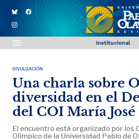
bluesky
facebook
instagram
Institucional
Toggle
sidebar
&
DIVULGACIÓN
navigation
Una charla sobre O
diversidad en el D
del COI María José
El encuentro está organizado por los 
Olímpico de la Universidad Pablo de Ol