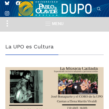
bluesky
facebook
instagram
Toggle
MENU
sidebar
&
navigation
La UPO es Cultura