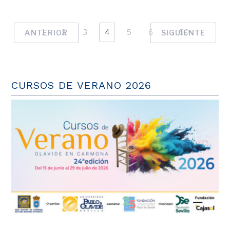
1
2
3
4
5
6
…
50
ANTERIOR
SIGUIENTE
CURSOS DE VERANO 2026