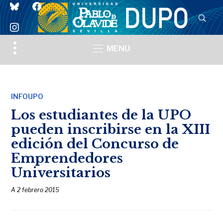
bluesky
facebook
instagram
Toggle
MENU
sidebar
&
navigation
INFOUPO
Los estudiantes de la UPO
pueden inscribirse en la XIII
edición del Concurso de
Emprendedores
Universitarios
A
2 febrero 2015