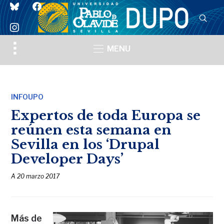
bluesky
facebook
instagram
Toggle
MENU
sidebar
&
navigation
INFOUPO
Expertos de toda Europa se
reúnen esta semana en
Sevilla en los ‘Drupal
Developer Days’
A
20 marzo 2017
Más de