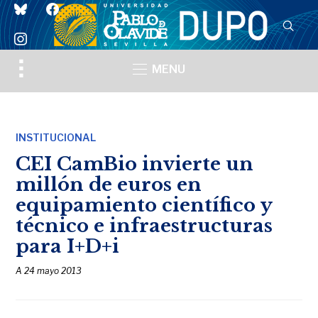
bluesky
facebook
instagram
Toggle
MENU
sidebar
&
navigation
INSTITUCIONAL
CEI CamBio invierte un
millón de euros en
equipamiento científico y
técnico e infraestructuras
para I+D+i
A
24 mayo 2013