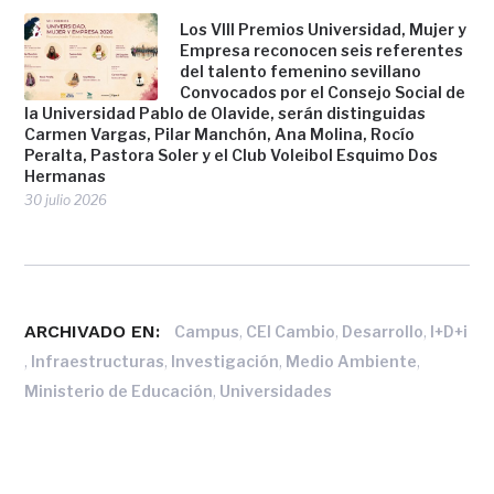
Los VIII Premios Universidad, Mujer y
Empresa reconocen seis referentes
del talento femenino sevillano
Convocados por el Consejo Social de
la Universidad Pablo de Olavide, serán distinguidas
Carmen Vargas, Pilar Manchón, Ana Molina, Rocío
Peralta, Pastora Soler y el Club Voleibol Esquimo Dos
Hermanas
30 julio 2026
ARCHIVADO EN:
,
,
,
Campus
CEI Cambio
Desarrollo
I+D+i
,
,
,
,
Infraestructuras
Investigación
Medio Ambiente
,
Ministerio de Educación
Universidades