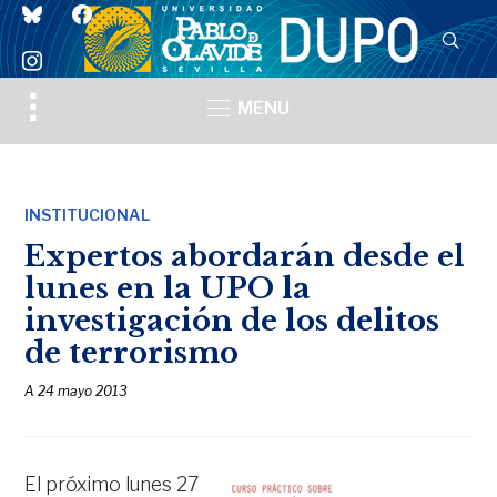
bluesky
facebook
instagram
Toggle
MENU
sidebar
&
navigation
INSTITUCIONAL
Expertos abordarán desde el
lunes en la UPO la
investigación de los delitos
de terrorismo
A
24 mayo 2013
El próximo lunes 27