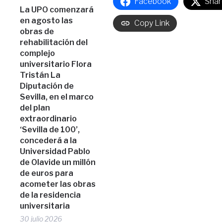
Facebook
Shar
La UPO comenzará
en agosto las
Copy Link
obras de
rehabilitación del
complejo
universitario Flora
Tristán La
Diputación de
Sevilla, en el marco
del plan
extraordinario
‘Sevilla de 100’,
concederá a la
Universidad Pablo
de Olavide un millón
de euros para
acometer las obras
de la residencia
universitaria
30 julio 2026