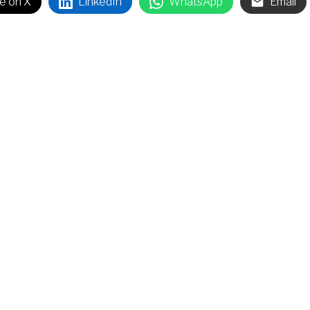
e on X
LinkedIn
WhatsApp
Email