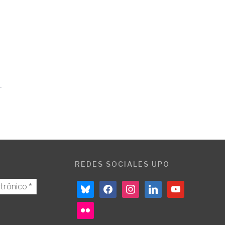
REDES SOCIALES UPO
bluesky
facebook
instagram
linkedin
youtube
flickr