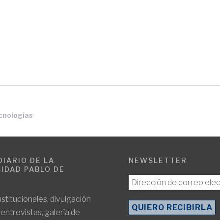
cnologías
DIARIO DE LA
NEWSLETTER
IDAD PABLO DE
E
nstitucionales, divulgación
, entrevistas, galería de