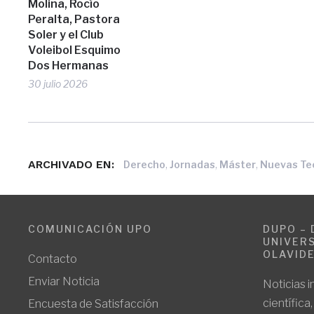
Molina, Rocío
Peralta, Pastora
Soler y el Club
Voleibol Esquimo
Dos Hermanas
30 julio 2026
ARCHIVADO EN:
,
,
,
Derecho
Jornadas
Máster
Nuevas Te
COMUNICACIÓN UPO
DUPO – 
UNIVERS
OLAVID
Contacto
Enviar Noticia
Noticias i
científica
Encuesta de Satisfacción