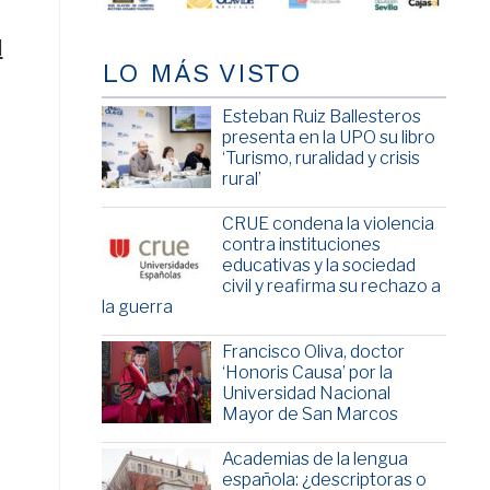
l
LO MÁS VISTO
Esteban Ruiz Ballesteros
presenta en la UPO su libro
‘Turismo, ruralidad y crisis
rural’
CRUE condena la violencia
contra instituciones
educativas y la sociedad
civil y reafirma su rechazo a
la guerra
Francisco Oliva, doctor
‘Honoris Causa’ por la
Universidad Nacional
Mayor de San Marcos
Academias de la lengua
española: ¿descriptoras o