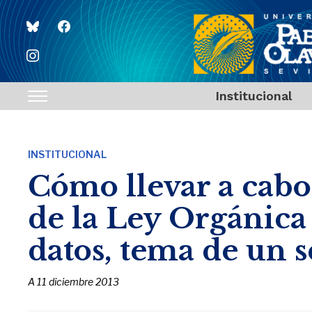
bluesky
facebook
instagram
Institucional
Toggle
sidebar
&
INSTITUCIONAL
navigation
Cómo llevar a cab
de la Ley Orgánica
datos, tema de un 
A
11 diciembre 2013