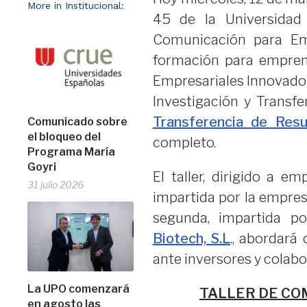
More in Institucional:
45 de la Universidad 
Comunicación para Em
formación para empren
Empresariales Innovador
Investigación y Transf
Transferencia de Resu
Comunicado sobre
el bloqueo del
completo.
Programa María
Goyri
El taller, dirigido a e
31 julio 2026
impartida por la empre
segunda, impartida 
Biotech, S.L
., abordará
ante inversores y colabo
La UPO comenzará
TALLER DE C
en agosto las