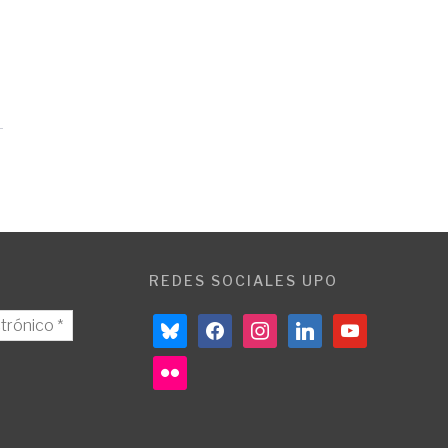
REDES SOCIALES UPO
bluesky
facebook
instagram
linkedin
youtube
flickr