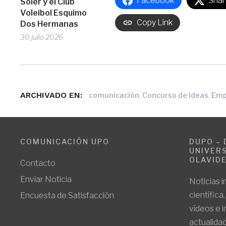
Facebook
Shar
Soler y el Club
Voleibol Esquimo
Copy Link
Dos Hermanas
30 julio 2026
ARCHIVADO EN:
,
,
comunicación
Concurso de Ideas
Emp
COMUNICACIÓN UPO
DUPO – 
UNIVERS
OLAVID
Contacto
Enviar Noticia
Noticias i
científica
Encuesta de Satisfacción
vídeos e 
actualidad