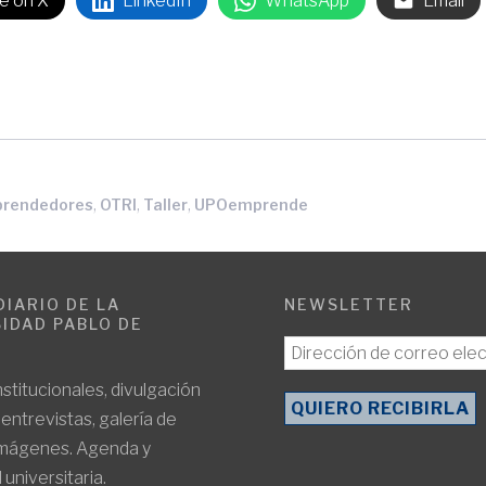
e on X
LinkedIn
WhatsApp
Email
,
,
,
rendedores
OTRI
Taller
UPOemprende
DIARIO DE LA
NEWSLETTER
IDAD PABLO DE
E
nstitucionales, divulgación
, entrevistas, galería de
imágenes. Agenda y
 universitaria.