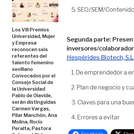
SEO/SEM/Contenido: 
Los VIII Premios
Universidad, Mujer
Segunda parte: Present
y Empresa
inversores/colaborador
reconocen seis
referentes del
Hespérides Biotech, S.L
talento femenino
sevillano
De emprendedor a e
Convocados por el
Consejo Social de
Plan de negocio y c
la Universidad
Pablo de Olavide,
Claves para una bue
serán distinguidas
Carmen Vargas,
Pilar Manchón, Ana
Errores a evitar
Molina, Rocío
Peralta, Pastora