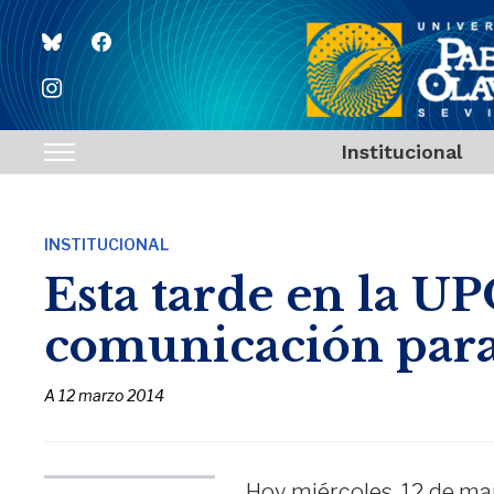
bluesky
facebook
instagram
Institucional
Toggle
sidebar
&
INSTITUCIONAL
navigation
Esta tarde en la UPO
comunicación par
A
12 marzo 2014
Hoy miércoles, 12 de mar