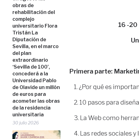
obras de
rehabilitación del
complejo
16 -20 
universitario Flora
Tristán La
Diputación de
Un
Sevilla, en el marco
del plan
extraordinario
‘Sevilla de 100’,
Primera parte: Marketin
concederá a la
Universidad Pablo
¿Por qué es importan
de Olavide un millón
de euros para
acometer las obras
10 pasos para diseña
de la residencia
universitaria
La Web como herram
30 julio 2026
Las redes sociales y