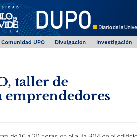
Comunidad UPO
Divulgación
Investigación
, taller de
a emprendedores
zo, de 16 a 20 horas, en el aula B04 en el edifici