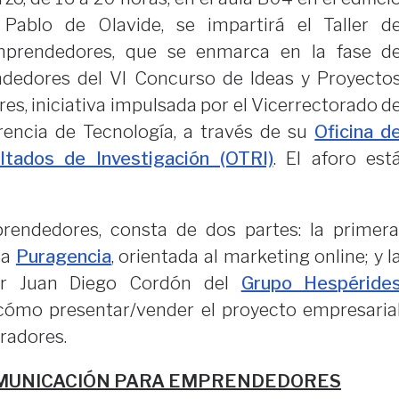
Pablo de Olavide, se impartirá el Taller d
prendedores, que se enmarca en la fase d
dedores del VI Concurso de Ideas y Proyecto
es, iniciativa impulsada por el Vicerrectorado d
erencia de Tecnología, a través de su
Oficina d
ltados de Investigación (OTRI)
. El aforo est
mprendedores, consta de dos partes: la primera
sa
Puragencia
, orientada al marketing online; y l
por Juan Diego Cordón del
Grupo Hespéride
 cómo presentar/vender el proyecto empresaria
radores.
OMUNICACIÓN PARA EMPRENDEDORES