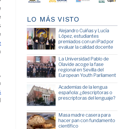
e
e
LO MÁS VISTO
s
Alejandro Cuiñas y Lucía
e
López, estudiantes
premiados con un iPad por
e
evaluar la calidad docente
á
La Universidad Pablo de
Olavide acoge la fase
regional en Sevilla del
,
European Youth Parliament
a
Academias de la lengua
s
española: ¿descriptoras o
prescriptoras del lenguaje?
l
Masa madre casera para
hacer pan con fundamento
científico