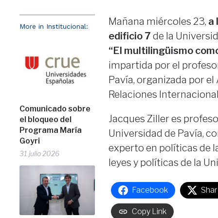
Mañana miércoles 23,
a 
More in Institucional:
edificio 7
de la Universid
“El multilingüismo como
impartida por el profeso
Pavía, organizada por el
Relaciones Internacional
Comunicado sobre
Jacques Ziller es profes
el bloqueo del
Programa María
Universidad de Pavía, co
Goyri
experto en políticas de l
31 julio 2026
leyes y políticas de la U
Facebook
Shar
Copy Link