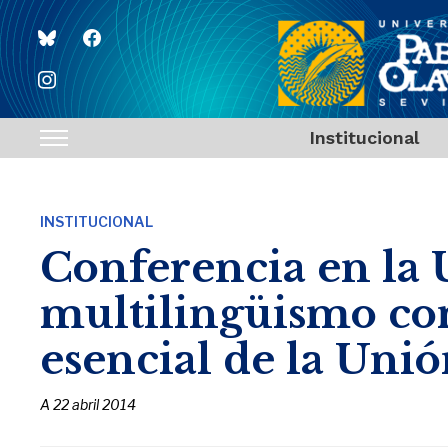
bluesky
facebook
instagram
Institucional
Toggle
sidebar
&
INSTITUCIONAL
navigation
Conferencia en la
multilingüismo com
esencial de la Uni
A
22 abril 2014