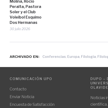
Molina, Rocío
Peralta, Pastora
Soler y el Club
Voleibol Esquimo
Dos Hermanas
30 julio 2026
ARCHIVADO EN:
,
,
,
Conferencias
Europa
Filología
Filolo
COMUNICACIÓN UPO
DUPO – 
UNIVERS
OLAVID
Contacto
Enviar Noticia
Noticias i
científica
Encuesta de Satisfacción