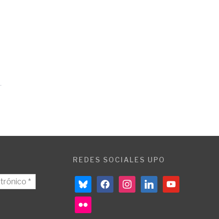
REDES SOCIALES UPO
bluesky
facebook
instagram
linkedin
youtube
flickr