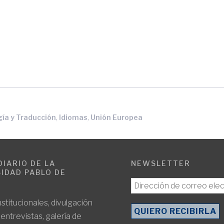
,
,
gía y Traducción
Idiomas
Unión Europea
DIARIO DE LA
NEWSLETTER
IDAD PABLO DE
E
nstitucionales, divulgación
, entrevistas, galería de