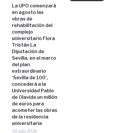
La UPO comenzará
en agosto las
obras de
rehabilitación del
complejo
universitario Flora
Tristán La
Diputación de
Sevilla, en el marco
del plan
extraordinario
‘Sevilla de 100’,
concederá a la
Universidad Pablo
de Olavide un millón
de euros para
acometer las obras
de la residencia
universitaria
30 julio 2026