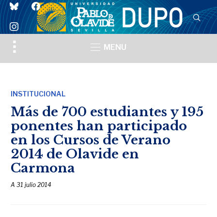
bluesky
facebook
instagram
Toggle
MENU
sidebar
&
navigation
INSTITUCIONAL
Más de 700 estudiantes y 195
ponentes han participado
en los Cursos de Verano
2014 de Olavide en
Carmona
A
31 julio 2014