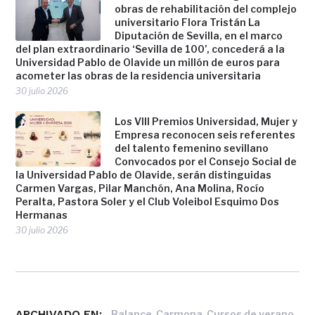
obras de rehabilitación del complejo
universitario Flora Tristán La
Diputación de Sevilla, en el marco
del plan extraordinario ‘Sevilla de 100’, concederá a la
Universidad Pablo de Olavide un millón de euros para
acometer las obras de la residencia universitaria
30 julio 2026
Los VIII Premios Universidad, Mujer y
Empresa reconocen seis referentes
del talento femenino sevillano
Convocados por el Consejo Social de
la Universidad Pablo de Olavide, serán distinguidas
Carmen Vargas, Pilar Manchón, Ana Molina, Rocío
Peralta, Pastora Soler y el Club Voleibol Esquimo Dos
Hermanas
30 julio 2026
ARCHIVADO EN:
,
,
,
Balance
Carmona
Cursos de verano