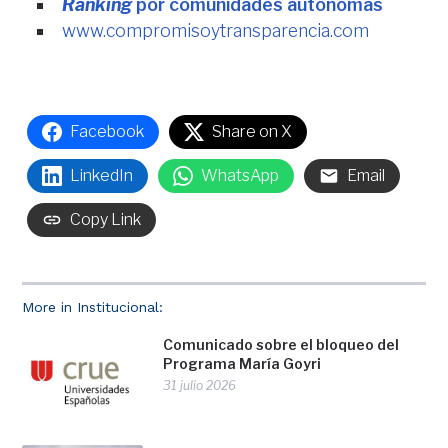
Ranking
por comunidades autónomas
www.compromisoytransparencia.com
Facebook
Share on X
LinkedIn
WhatsApp
Email
Copy Link
More in Institucional:
Comunicado sobre el bloqueo del
Programa María Goyri
31 julio 2026