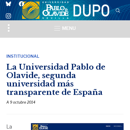
bluesky
facebook
instagram
Toggle
MENU
sidebar
&
navigation
INSTITUCIONAL
La Universidad Pablo de
Olavide, segunda
universidad más
transparente de España
A
9 octubre 2014
La