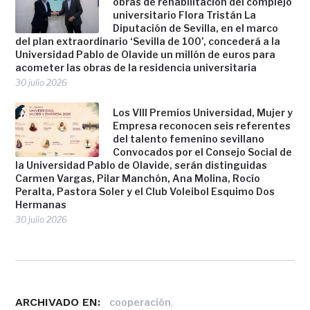
obras de rehabilitación del complejo
universitario Flora Tristán La
Diputación de Sevilla, en el marco
del plan extraordinario ‘Sevilla de 100’, concederá a la
Universidad Pablo de Olavide un millón de euros para
acometer las obras de la residencia universitaria
30 julio 2026
Los VIII Premios Universidad, Mujer y
Empresa reconocen seis referentes
del talento femenino sevillano
Convocados por el Consejo Social de
la Universidad Pablo de Olavide, serán distinguidas
Carmen Vargas, Pilar Manchón, Ana Molina, Rocío
Peralta, Pastora Soler y el Club Voleibol Esquimo Dos
Hermanas
30 julio 2026
ARCHIVADO EN:
,
cooperación