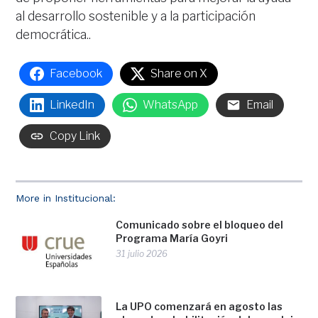
al desarrollo sostenible y a la participación
democrática..
Facebook
Share on X
LinkedIn
WhatsApp
Email
Copy Link
More in Institucional:
Comunicado sobre el bloqueo del
Programa María Goyri
31 julio 2026
La UPO comenzará en agosto las