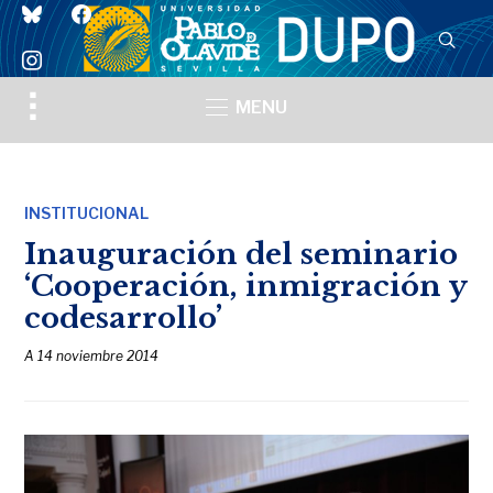
bluesky
facebook
instagram
Toggle
MENU
sidebar
&
navigation
INSTITUCIONAL
Inauguración del seminario
‘Cooperación, inmigración y
codesarrollo’
A
14 noviembre 2014