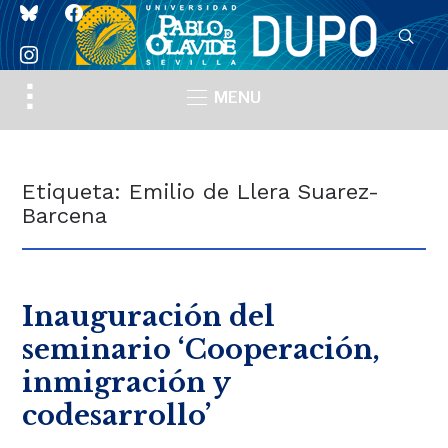
bluesky
facebook
instagram
Toggle
MENU
sidebar
&
navigation
Etiqueta:
Emilio de Llera Suarez-
Barcena
Inauguración del
seminario ‘Cooperación,
inmigración y
codesarrollo’