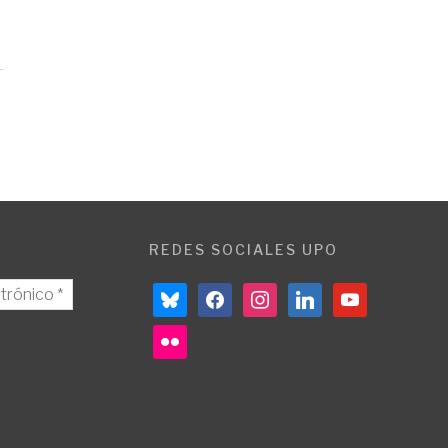
REDES SOCIALES UPO
bluesky
facebook
instagram
linkedin
youtube
flickr