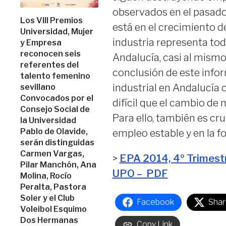
observados en el pasado 
Los VIII Premios
está en el crecimiento de
Universidad, Mujer
industria representa to
y Empresa
reconocen seis
Andalucía, casi al mismo 
referentes del
conclusión de este info
talento femenino
industrial en Andalucía 
sevillano
Convocados por el
difícil que el cambio de 
Consejo Social de
Para ello, también es cru
la Universidad
Pablo de Olavide,
empleo estable y en la fo
serán distinguidas
Carmen Vargas,
>
EPA 2014, 4º Trimest
Pilar Manchón, Ana
UPO – PDF
Molina, Rocío
Peralta, Pastora
Soler y el Club
Facebook
Shar
Voleibol Esquimo
Dos Hermanas
Copy Link