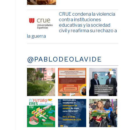
CRUE condena la violencia
contra instituciones
educativas y la sociedad
civil y reafirma su rechazo a
la guerra
@PABLODEOLAVIDE
e