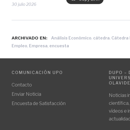
30 julio 2026
ARCHIVADO EN:
,
,
Análisis Económico
cátedra
Cátedra
,
,
Empleo
Empresa
encuesta
COMUNICACIÓN UPO
DUPO – 
UNIVERS
OLAVID
Contacto
Enviar Noticia
Noticias i
científica
Encuesta de Satisfacción
vídeos e 
actualidad