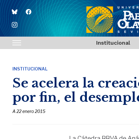
bluesky
facebook
instagram
Institucional
Toggle
sidebar
&
INSTITUCIONAL
navigation
Se acelera la creac
por fin, el desempl
A
22 enero 2015
La Cátedra BBVA de Anál