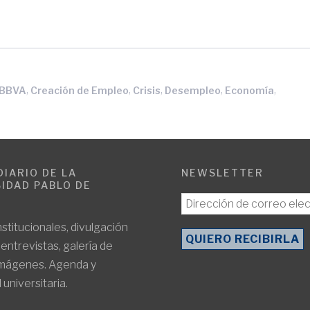
,
,
,
,
,
 BBVA
Creación de Empleo
Crisis
Desempleo
Economía
DIARIO DE LA
NEWSLETTER
IDAD PABLO DE
E
nstitucionales, divulgación
, entrevistas, galería de
imágenes. Agenda y
 universitaria.