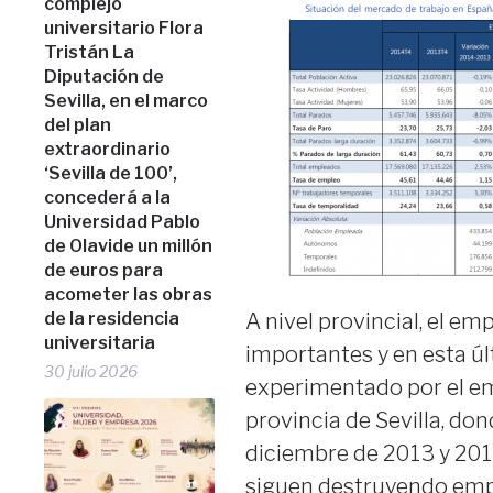
complejo
universitario Flora
Tristán La
Diputación de
Sevilla, en el marco
del plan
extraordinario
‘Sevilla de 100’,
concederá a la
Universidad Pablo
de Olavide un millón
de euros para
acometer las obras
de la residencia
A nivel provincial, el e
universitaria
importantes y en esta ú
30 julio 2026
experimentado por el emp
provincia de Sevilla, d
diciembre de 2013 y 2014.
siguen destruyendo emple