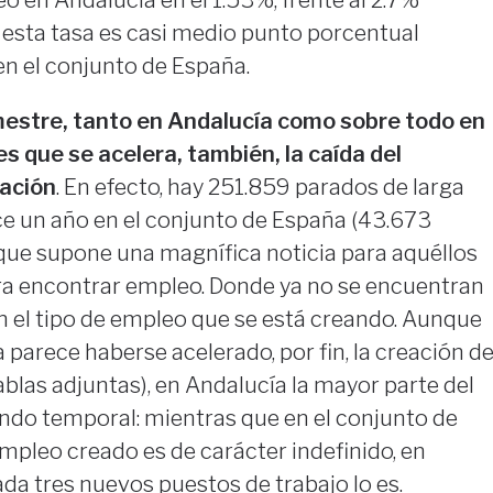
eo en Andalucía en el 1.53%, frente al 2.7%
 esta tasa es casi medio punto porcentual
en el conjunto de España.
mestre, tanto en Andalucía como sobre todo en
s que se acelera, también, la caída del
ación
. En efecto, hay 251.859 parados de larga
 un año en el conjunto de España (43.673
que supone una magnífica noticia para aquéllos
ra encontrar empleo. Donde ya no se encuentran
n el tipo de empleo que se está creando. Aunque
 parece haberse acelerado, por fin, la creación d
ablas adjuntas), en Andalucía la mayor parte del
ndo temporal: mientras que en el conjunto de
empleo creado es de carácter indefinido, en
da tres nuevos puestos de trabajo lo es.