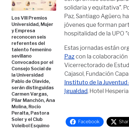
solidaria y equitativa”. 
Paz, Santiago Agüero, ha
Los VIII Premios
jóvenes que forman part
Universidad, Mujer
y Empresa
hospitalidad de la UPO 
reconocen seis
referentes del
Estas jornadas están or
talento femenino
Paz
con la colaboración 
sevillano
Convocados por el
Vicerrectorado de Estudi
Consejo Social de
Cajasol, Fundación Capar
la Universidad
Pablo de Olavide,
Instituto de la Juventud
serán distinguidas
Igualdad
, Hotel Hesperia
Carmen Vargas,
Pilar Manchón, Ana
Molina, Rocío
Peralta, Pastora
Soler y el Club
Facebook
Shar
Voleibol Esquimo