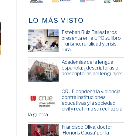
LO MÁS VISTO
Esteban Ruiz Ballesteros
presenta en la UPO su libro
‘Turismo, ruralidad y crisis
rural’
Academias de la lengua
española: ¿descriptoras o
prescriptoras del lenguaje?
CRUE condena la violencia
contra instituciones
educativas y la sociedad
civil y reafirma su rechazo a
la guerra
Francisco Oliva, doctor
‘Honoris Causa’ por la