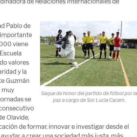
dinadora de Relaciones Internacionales de
dad Pablo de
 importante
2000 viene
 Escuela
ndo valores
aridad y la
ente Guzmán
o muy
Saque de honor del partido de fútbol por l
jornadas se
paz a cargo de Sor Lucía Caram.
 consecutivo
de Olavide,
ación de formar, innovar e investigar desde el
ayudar a crear una sociedad más justa, más