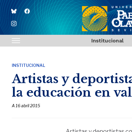
bluesky
facebook
instagram
Institucional
Toggle
sidebar
&
INSTITUCIONAL
navigation
Artistas y deportis
la educación en va
A
16 abril 2015
Artistas y deportistas c