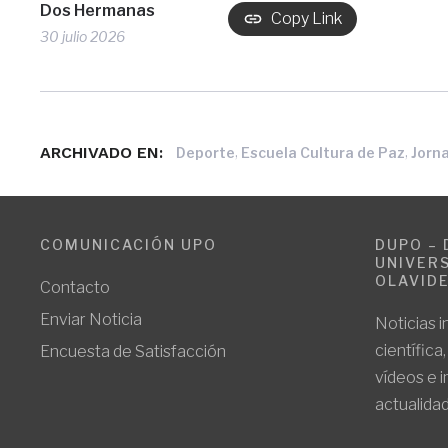
Dos Hermanas
Copy Link
30 julio 2026
ARCHIVADO EN:
,
,
Deporte
Escuela Cultura de Paz
Jorn
COMUNICACIÓN UPO
DUPO – 
UNIVERS
OLAVID
Contacto
Enviar Noticia
Noticias i
científica
Encuesta de Satisfacción
vídeos e 
actualidad