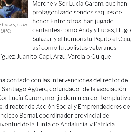
Merche y Sor Lucía Caram, que han
protagonizado sendos saques de
honor. Entre otros, han jugado
 Lucas, en la
cantantes como Andy y Lucas, Hugo
 UPO.
Salazar, y el humorista Pepito el Caja,
así como futbolistas veteranos
uez, Juanito, Capi, Arzu, Varela o Quique
ha contado con las intervenciones del rector de
 Santiago Agüero, cofundador de la asociación
 Sor Lucía Caram, monja dominica contemplativa;
e, director de Acción Social y Emprendedores de
ancisco Bernal, coordinador provincial del
uventud de la Junta de Andalucía, y Patricia