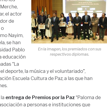
 Merche,
r, el actor
ador de
 o
omo Nayim,
la, se han
En la imagen, los premiados con sus
rsidad Pablo
respectivos diplomas.
la educación
nadas “La
l deporte, la música y el voluntariado”,
ación Escuela Cultura de Paz, a las que han
nes.
 la
entrega de Premios
por la Paz
“Paloma de
 asociación a personas e instituciones que