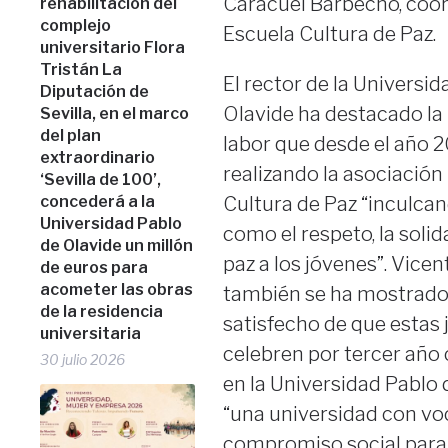
Caracuel Barbecho, coor
rehabilitación del
complejo
Escuela Cultura de Paz.
universitario Flora
Tristán La
El rector de la Universi
Diputación de
Olavide ha destacado la
Sevilla, en el marco
del plan
labor que desde el año 
extraordinario
realizando la asociación
‘Sevilla de 100’,
concederá a la
Cultura de Paz “inculca
Universidad Pablo
como el respeto, la solid
de Olavide un millón
paz a los jóvenes”. Vic
de euros para
acometer las obras
también se ha mostrad
de la residencia
satisfecho de que estas 
universitaria
celebren por tercer año
30 julio 2026
en la Universidad Pablo 
“una universidad con voc
compromiso social para 