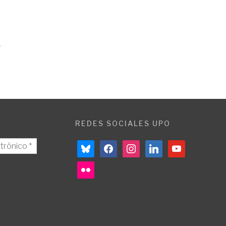
REDES SOCIALES UPO
bluesky
facebook
instagram
linkedin
youtube
flickr