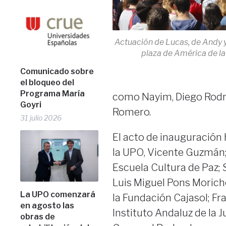
Actuación de Lucas, de Andy y
plaza de América de la
Comunicado sobre
el bloqueo del
Programa María
como Nayim, Diego Rodríg
Goyri
Romero.
31 julio 2026
El acto de inauguración 
la UPO, Vicente Guzmán;
Escuela Cultura de Paz;
Luis Miguel Pons Morich
La UPO comenzará
la Fundación Cajasol; Fr
en agosto las
Instituto Andaluz de la J
obras de