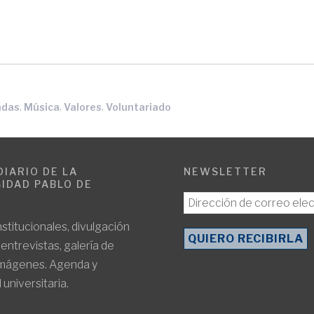
,
,
,
adas
Música
Valores
Voluntariado
DIARIO DE LA
NEWSLETTER
IDAD PABLO DE
E
nstitucionales, divulgación
, entrevistas, galería de
imágenes. Agenda y
 universitaria.