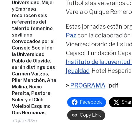
futbolistas veteranos co
Universidad, Mujer
y Empresa
Varela o Quique Romero
reconocen seis
referentes del
Estas jornadas están or
talento femenino
Paz
con la colaboración 
sevillano
Convocados por el
Vicerrectorado de Estudi
Consejo Social de
Cajasol, Fundación Capar
la Universidad
Pablo de Olavide,
Instituto de la Juventud
serán distinguidas
Igualdad
, Hotel Hesperia
Carmen Vargas,
Pilar Manchón, Ana
>
PROGRAMA
-pdf-
Molina, Rocío
Peralta, Pastora
Soler y el Club
Facebook
Shar
Voleibol Esquimo
Dos Hermanas
Copy Link
30 julio 2026