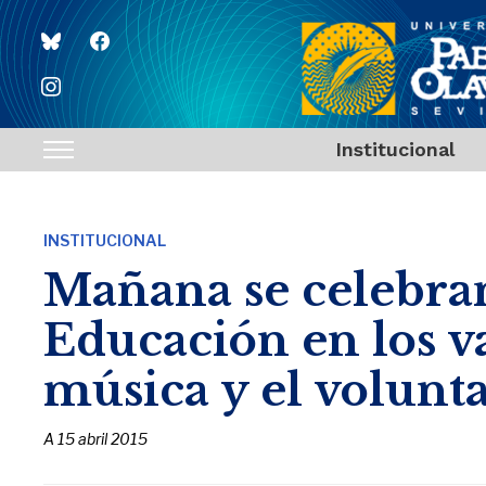
bluesky
facebook
instagram
Institucional
Toggle
sidebar
&
INSTITUCIONAL
navigation
Mañana se celebran
Educación en los va
música y el volunt
A
15 abril 2015