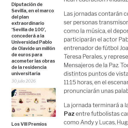
Diputación de
Sevilla, en el marco
Las jornadas contarán c
del plan
ser personas transmisor
extraordinario
‘Sevilla de 100’,
como la música, el deport
concederá a la
participarán el actor Pab
Universidad Pablo
entrenador de fútbol Jo
de Olavide un millón
de euros para
Teresa Perales, y repre
acometer las obras
Mensajeros de la Paz. To
de la residencia
distintos puntos de vist
universitaria
30 julio 2026
11:15 horas, en el escena
pronunciarán unas pala
La jornada terminará a l
Paz
entre futbolistas ca
como Andy y Lucas, Hugo 
Los VIII Premios