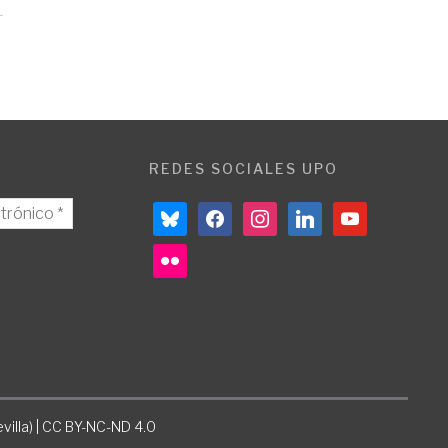
REDES SOCIALES UPO
bluesky
facebook
instagram
linkedin
youtube
flickr
villa) | CC BY-NC-ND 4.0