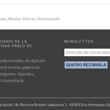
,
,
,
adas
Música
Valores
Voluntariado
DIARIO DE LA
NEWSLETTER
IDAD PABLO DE
E
nstitucionales, divulgación
, entrevistas, galería de
imágenes. Agenda y
 universitaria.
icación | Av. Rectora Rosario Valpuesta, 1 - 41089 Dos Hermanas (Se