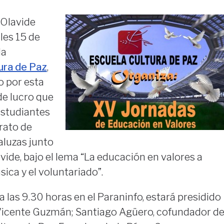
 Olavide
es 15 de
la
ura de Paz
,
 por esta
de lucro que
estudiantes
rato de
aluzas junto
avide, bajo el lema “La educación en valores a
sica y el voluntariado”.
a las 9.30 horas en el Paraninfo, estará presidido
, Vicente Guzmán; Santiago Agüero, cofundador d