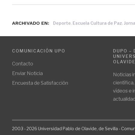
ARCHIVADO EN:
,
,
Deporte
Escuela Cultura de Paz
Jorn
COMUNICACIÓN UPO
DUPO – 
UNIVERS
OLAVID
Contacto
Enviar Noticia
Noticias i
científica
Encuesta de Satisfacción
vídeos e 
actualidad
2003 - 2026 Universidad Pablo de Olavide, de Sevilla - Comun