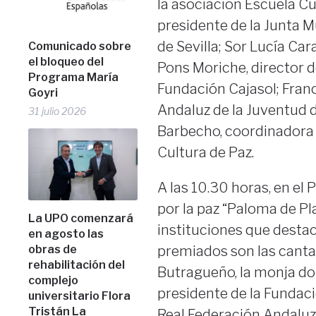
la asociación Escuela Cu
presidente de la Junta M
de Sevilla; Sor Lucía Ca
Comunicado sobre
el bloqueo del
Pons Moriche, director 
Programa María
Fundación Cajasol; Franc
Goyri
Andaluz de la Juventud d
31 julio 2026
Barbecho, coordinadora 
Cultura de Paz.
A las 10.30 horas, en el 
por la paz “Paloma de Pl
La UPO comenzará
instituciones que destac
en agosto las
obras de
premiados son las cantan
rehabilitación del
Butragueño, la monja do
complejo
presidente de la Fundaci
universitario Flora
Tristán La
Real Federación Andaluz