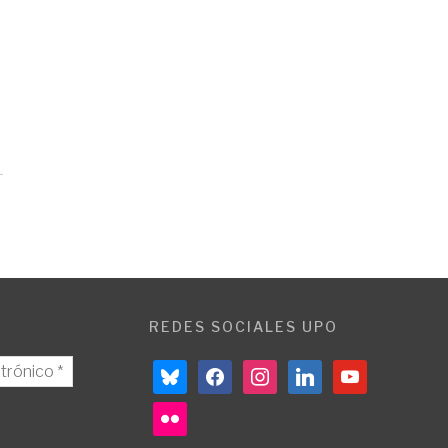
REDES SOCIALES UPO
bluesky
facebook
instagram
linkedin
youtube
flickr