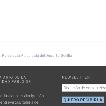
,
,
,
s
Psicología
Psicología del Deporte
Sevilla
DIARIO DE LA
NEWSLETTER
IDAD PABLO DE
E
nstitucionales, divulgación
, entrevistas, galería de