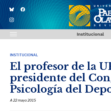
bluesky
facebook
instagram
Institucional
Toggle
sidebar
&
INSTITUCIONAL
navigation
El profesor de la U
presidente del Co
Psicología del Dep
A
22 mayo 2015