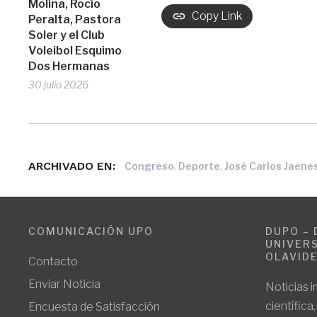
Molina, Rocío
Copy Link
Peralta, Pastora
Soler y el Club
Voleibol Esquimo
Dos Hermanas
30 julio 2026
ARCHIVADO EN:
,
,
Congreso
Deporte
José Carlos Jaene
COMUNICACIÓN UPO
DUPO – 
UNIVERS
OLAVID
Contacto
Enviar Noticia
Noticias i
científica
Encuesta de Satisfacción