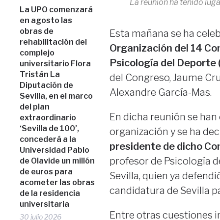
La reunión ha tenido lug
La UPO comenzará
en agosto las
obras de
Esta mañana se ha celeb
rehabilitación del
Organización del 14 Co
complejo
Psicología del Deporte 
universitario Flora
Tristán La
del Congreso, Jaume Cruz 
Diputación de
Alexandre García-Mas.
Sevilla, en el marco
del plan
En dicha reunión se han
extraordinario
‘Sevilla de 100’,
organización y se ha dec
concederá a la
presidente de dicho Co
Universidad Pablo
profesor de Psicología d
de Olavide un millón
de euros para
Sevilla, quien ya defendi
acometer las obras
candidatura de Sevilla p
de la residencia
universitaria
Entre otras cuestiones i
30 julio 2026