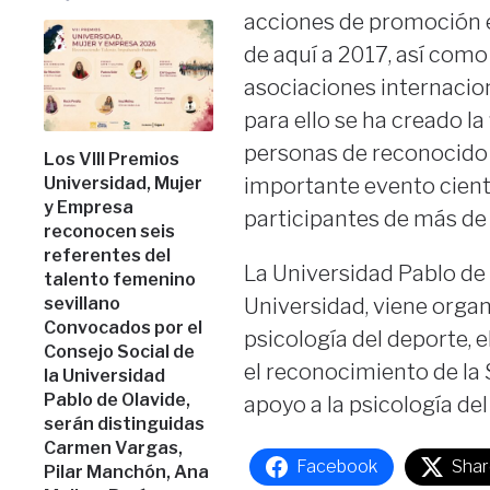
acciones de promoción e
de aquí a 2017, así como
asociaciones internacion
para ello se ha creado la
personas de reconocido p
Los VIII Premios
Universidad, Mujer
importante evento cientí
y Empresa
participantes de más de 
reconocen seis
referentes del
La Universidad Pablo de 
talento femenino
sevillano
Universidad, viene orga
Convocados por el
psicología del deporte, el
Consejo Social de
el reconocimiento de la
la Universidad
Pablo de Olavide,
apoyo a la psicología del
serán distinguidas
Carmen Vargas,
Facebook
Shar
Pilar Manchón, Ana