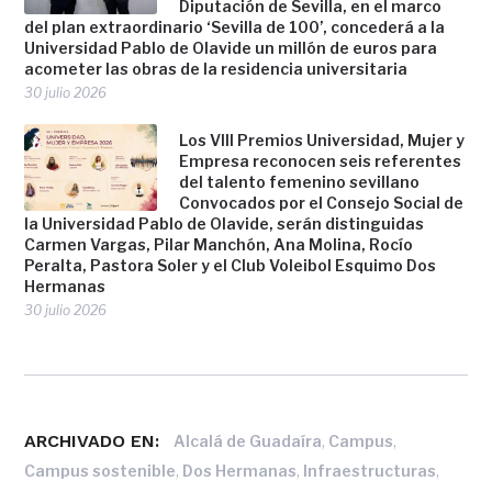
Diputación de Sevilla, en el marco
del plan extraordinario ‘Sevilla de 100’, concederá a la
Universidad Pablo de Olavide un millón de euros para
acometer las obras de la residencia universitaria
30 julio 2026
Los VIII Premios Universidad, Mujer y
Empresa reconocen seis referentes
del talento femenino sevillano
Convocados por el Consejo Social de
la Universidad Pablo de Olavide, serán distinguidas
Carmen Vargas, Pilar Manchón, Ana Molina, Rocío
Peralta, Pastora Soler y el Club Voleibol Esquimo Dos
Hermanas
30 julio 2026
ARCHIVADO EN:
,
,
Alcalá de Guadaíra
Campus
,
,
,
Campus sostenible
Dos Hermanas
Infraestructuras