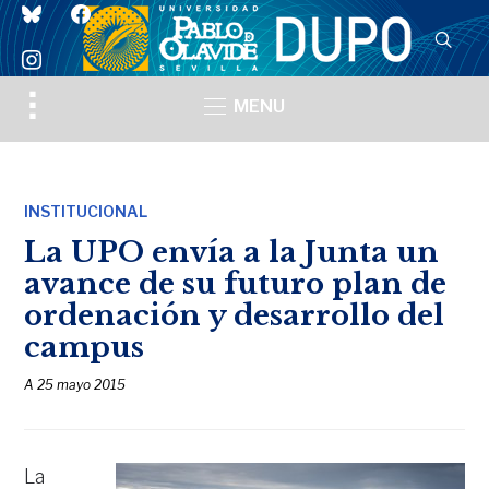
bluesky
facebook
instagram
Toggle
MENU
sidebar
&
navigation
INSTITUCIONAL
La UPO envía a la Junta un
avance de su futuro plan de
ordenación y desarrollo del
campus
A
25 mayo 2015
La