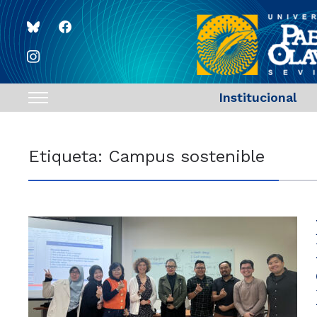
bluesky
facebook
instagram
Institucional
Toggle
sidebar
&
Etiqueta:
Campus sostenible
navigation