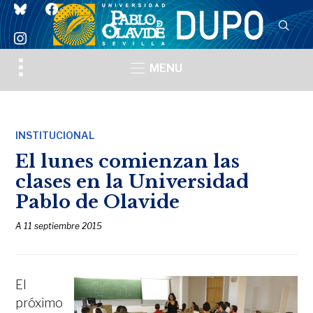
bluesky
facebook
instagram
Toggle
MENU
sidebar
&
navigation
INSTITUCIONAL
El lunes comienzan las
clases en la Universidad
Pablo de Olavide
A
11 septiembre 2015
El
próximo