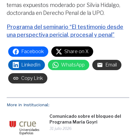
temas expuestos moderado por Silvia Hidalgo,
doctoranda en Derecho Penal de la UPO.
Programa del seminario “El testimonio desde
una perspectiva pericial, procesal y penal”
Facebook
Share on X
LinkedIn
WhatsApp
Email
Copy Link
More in Institucional:
Comunicado sobre el bloqueo del
Programa María Goyri
31 julio 2026