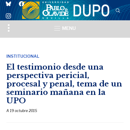
bluesky
facebook
instagram
Toggle
MENU
sidebar
&
navigation
INSTITUCIONAL
El testimonio desde una
perspectiva pericial,
procesal y penal, tema de un
seminario mañana en la
UPO
A
19 octubre 2015