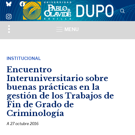
bluesky
facebook
instagram
Toggle
MENU
sidebar
&
navigation
INSTITUCIONAL
Encuentro
Interuniversitario sobre
buenas prácticas en la
gestión de los Trabajos de
Fin de Grado de
Criminología
A
27 octubre 2016