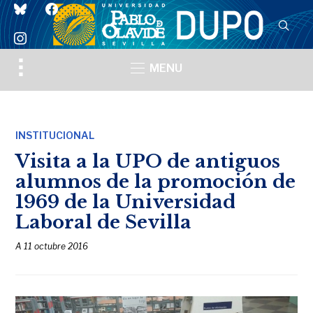
bluesky
facebook
instagram
Toggle
MENU
sidebar
&
navigation
INSTITUCIONAL
Visita a la UPO de antiguos
alumnos de la promoción de
1969 de la Universidad
Laboral de Sevilla
A
11 octubre 2016