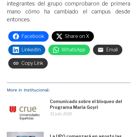
integrantes del grupo comprobaron de primera
mano cómo ha cambiado el campus desde
entonces.
Facebook
Share on X
LinkedIn
WhatsApp
Email
Copy Link
More in Institucional:
Comunicado sobre el bloqueo del
Programa María Goyri
31 julio 2026
La UPO comenzará en agosto las