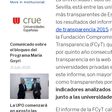
More in Institucional:
Sevilla, está entre las u
más transparentes de E
los resultados del infor
de transparencia 2015
,
la Fundación Compromi
Transparencia (FCyT), qu
Comunicado sobre
el bloqueo del
por quinto año consecut
Programa María
transparencia en la web 
Goyri
universidades privadas e
31 julio 2026
este informe, son mayorí
como transparentes por 
indicadores analizados 
junto a las universidades
La UPO comenzará
El informe de la FCyT cal
en agosto las