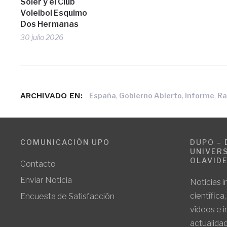
Soler y el Club
Voleibol Esquimo
Dos Hermanas
30 julio 2026
ARCHIVADO EN:
,
,
,
España
Gobierno Abierto
informe
Ra
COMUNICACIÓN UPO
DUPO – 
UNIVERS
OLAVID
Contacto
Enviar Noticia
Noticias i
científica
Encuesta de Satisfacción
vídeos e 
actualidad