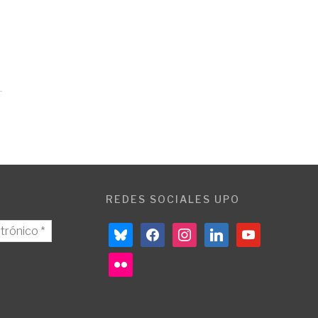
REDES SOCIALES UPO
bluesky
facebook
instagram
linkedin
youtube
flickr