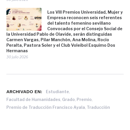
Los VIII Premios Universidad, Mujer y
Empresa reconocen seis referentes
del talento femenino sevillano
Convocados por el Consejo Social de
la Universidad Pablo de Olavide, serán distinguidas
Carmen Vargas, Pilar Manchón, Ana Molina, Rocío
Peralta, Pastora Soler y el Club Voleibol Esquimo Dos
Hermanas
30 julio 2026
ARCHIVADO EN:
,
Estudiante
,
,
,
Facultad de Humanidades
Grado
Premio
,
Premio de Traducción Francisco Ayala
Traducción