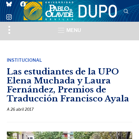
bluesky
facebook
instagram
Toggle
MENU
sidebar
&
navigation
INSTITUCIONAL
Las estudiantes de la UPO
Elena Muchada y Laura
Fernández, Premios de
Traducción Francisco Ayala
A
26 abril 2017