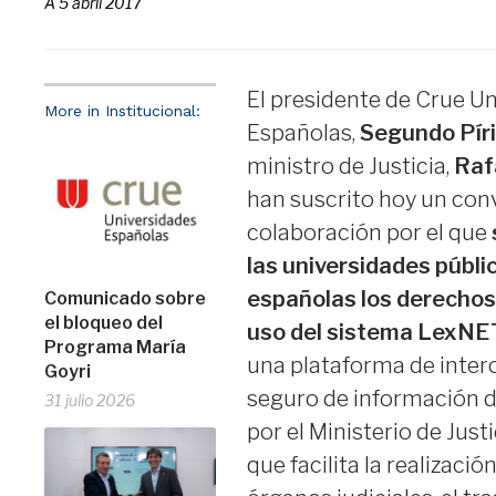
A
5 abril 2017
El presidente de Crue U
More in Institucional:
Españolas,
Segundo Pír
ministro de Justicia,
Raf
han suscrito hoy un con
colaboración por el que
las universidades públi
españolas los derechos
Comunicado sobre
el bloqueo del
uso del sistema LexNE
Programa María
una plataforma de inte
Goyri
seguro de información d
31 julio 2026
por el Ministerio de Just
que facilita la realizac