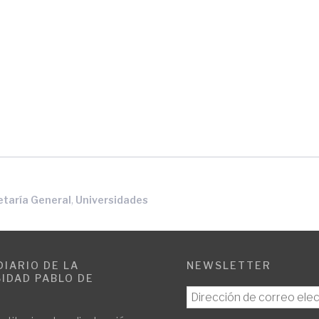
,
etaría General
Universidades
DIARIO DE LA
NEWSLETTER
IDAD PABLO DE
E