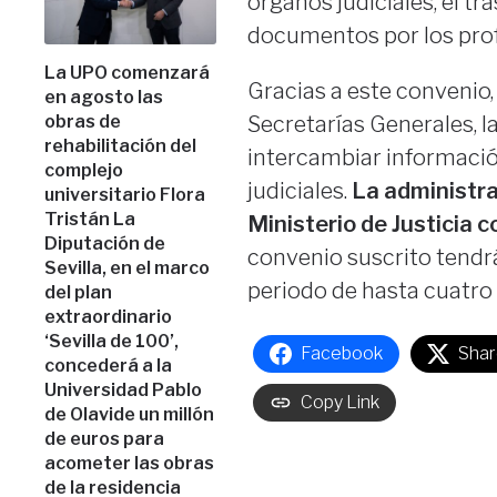
órganos judiciales, el tr
documentos por los prof
La UPO comenzará
Gracias a este convenio,
en agosto las
obras de
Secretarías Generales, 
rehabilitación del
intercambiar informació
complejo
judiciales.
La administrac
universitario Flora
Tristán La
Ministerio de Justicia 
Diputación de
convenio suscrito tendr
Sevilla, en el marco
periodo de hasta cuatro 
del plan
extraordinario
‘Sevilla de 100’,
Facebook
Shar
concederá a la
Universidad Pablo
Copy Link
de Olavide un millón
de euros para
acometer las obras
de la residencia