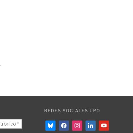
REDES SOCIALES UPO
bluesky
facebook
instagram
linkedin
youtube