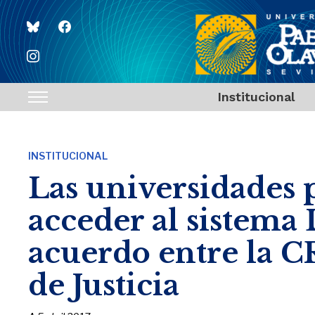
bluesky
facebook
instagram
Institucional
Toggle
sidebar
&
INSTITUCIONAL
navigation
Las universidades 
acceder al sistema
acuerdo entre la C
de Justicia