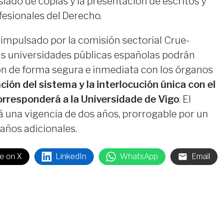
aslado de copias y la presentación de escritos y
esionales del Derecho.
 impulsado por la comisión sectorial Crue-
las universidades públicas españolas podrán
n de forma segura e inmediata con los órganos
ión del sistema y la interlocución única con el
corresponderá a la Universidade de Vigo
. El
á una vigencia de dos años, prorrogable por un
años adicionales.
e on X
LinkedIn
WhatsApp
Email