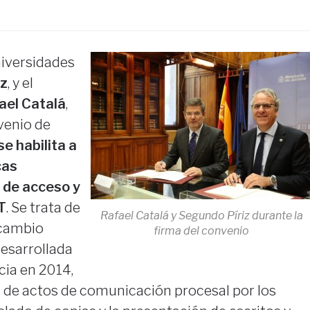
niversidades
iz
, y el
ael Catalá
,
venio de
se habilita a
cas
 de acceso y
T
. Se trata de
Rafael Catalá y Segundo Píriz durante la
rcambio
firma del convenio
esarrollada
icia en 2014,
ión de actos de comunicación procesal por los