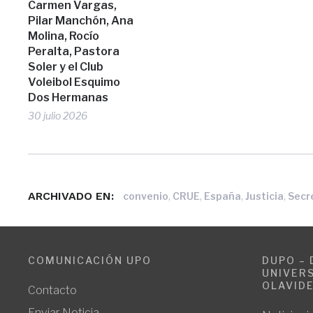
Carmen Vargas,
Pilar Manchón, Ana
Molina, Rocío
Peralta, Pastora
Soler y el Club
Voleibol Esquimo
Dos Hermanas
30 julio 2026
ARCHIVADO EN:
,
,
,
,
convenio
CRUE
España
Justicia
Secr
COMUNICACIÓN UPO
DUPO – 
UNIVERS
OLAVID
Contacto
Enviar Noticia