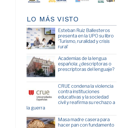
LO MÁS VISTO
Esteban Ruiz Ballesteros
presenta en la UPO su libro
‘Turismo, ruralidad y crisis
rural’
Academias de la lengua
española: ¿descriptoras o
prescriptoras del lenguaje?
CRUE condena la violencia
contra instituciones
educativas y la sociedad
civil y reafirma su rechazo a
la guerra
Masa madre casera para
hacer pan con fundamento