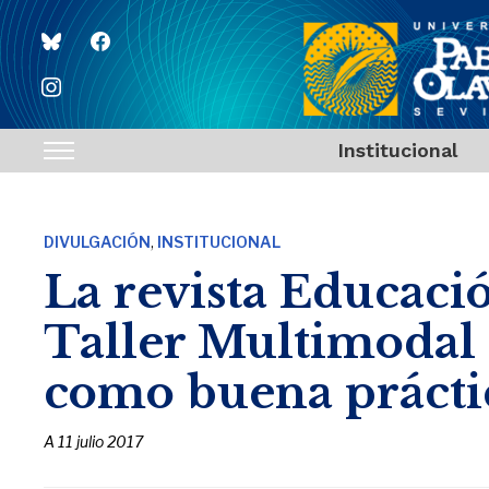
bluesky
facebook
instagram
Institucional
Toggle
sidebar
&
,
DIVULGACIÓN
INSTITUCIONAL
navigation
La revista Educació
Taller Multimodal 
como buena prácti
A
11 julio 2017