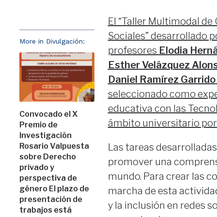
El “Taller Multimodal de
Sociales” desarrollado p
More in Divulgación:
profesores
Elodia Hern
Esther Velázquez Alon
Daniel Ramírez Garrido
seleccionado como exper
educativa con las Tecnol
Convocado el X
ámbito universitario por
Premio de
Investigación
Rosario Valpuesta
Las tareas desarrolladas
sobre Derecho
promover una comprensió
privado y
mundo. Para crear las c
perspectiva de
género El plazo de
marcha de esta activida
presentación de
y la inclusión en redes s
trabajos está