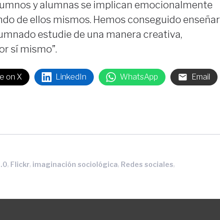
 alumnos y alumnas se implican emocionalmente
ndo de ellos mismos. Hemos conseguido enseñar
alumnado estudie de una manera creativa,
or sí mismo”.
e on X
LinkedIn
WhatsApp
Email
,
,
,
,
.0
Flickr
imaginación sociológica
Redes sociales