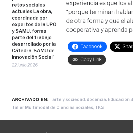
experiencia es que los
retos sociales
“porque terminan habla
actuales La obra,
coordinada por
de otra forma y que el 
expertos de la UPO
cooperativa y aprenda p
y SAMU, forma
parte del trabajo
desarrollado por la
Facebook
Shar
Cátedra ‘SAMU de
Innovación Social’
Copy Link
22 junio 2026
ARCHIVADO EN:
,
,
arte y sociedad
docencia
Educación 3
,
Taller Multimodal de Ciencias Sociales
TICs