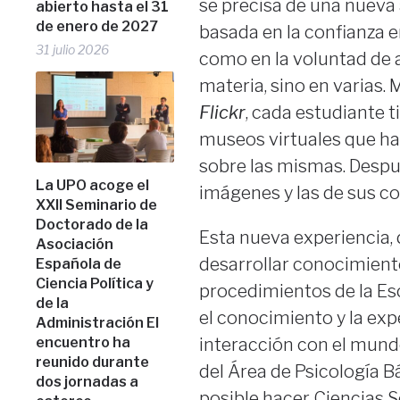
se precisa de una nueva
abierto hasta el 31
de enero de 2027
basada en la confianza e
31 julio 2026
como en la voluntad de a
materia, sino en varias. 
Flickr
, cada estudiante 
museos virtuales que han
sobre las mismas. Despu
La UPO acoge el
imágenes y las de sus c
XXII Seminario de
Doctorado de la
Esta nueva experiencia,
Asociación
desarrollar conocimient
Española de
Ciencia Política y
procedimientos de la Es
de la
el conocimiento y la ex
Administración El
encuentro ha
interacción con el mundo
reunido durante
del Área de Psicología B
dos jornadas a
posible hacer Ciencias S