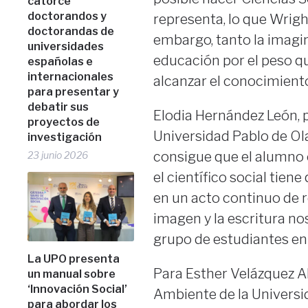
catorce
doctorandos y
representa, lo que Wrigh
doctorandas de
embargo, tanto la imagi
universidades
educación por el peso q
españolas e
internacionales
alcanzar el conocimient
para presentar y
debatir sus
Elodia Hernández León, p
proyectos de
Universidad Pablo de Ola
investigación
consigue que el alumno 
23 junio 2026
el científico social tien
en un acto continuo de re
imagen y la escritura no
grupo de estudiantes en 
La UPO presenta
Para Esther Velázquez A
un manual sobre
‘Innovación Social’
Ambiente de la Universid
para abordar los