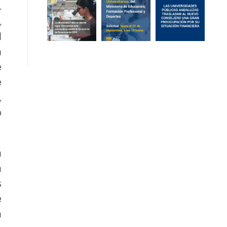
.
,
l
n
e
e
,
o
n
a
s
e
a