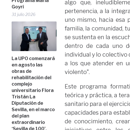
Programa María
algo que, ineludiblem
Goyri
pertenencia, a la integ
31 julio 2026
uno mismo, hacia esa p
familia, la comunidad, tu
se sustenta en la escuc
dentro de cada uno de
individual y lo colectiv
La UPO comenzará
a los que atender en 
en agosto las
obras de
violento”.
rehabilitación del
complejo
Este programa formati
universitario Flora
teórica y práctica, a ter
Tristán La
Diputación de
sanitario para el ejercic
Sevilla, en el marco
capacidades para estable
del plan
de conocimiento, crea
extraordinario
‘Sevilla de 100’,