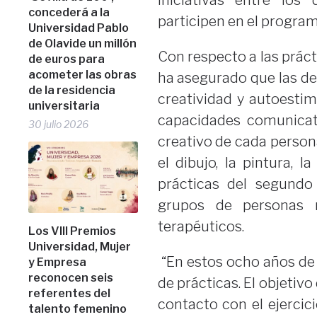
iniciativas entre los
concederá a la
participen en el program
Universidad Pablo
de Olavide un millón
Con respecto a las práct
de euros para
acometer las obras
ha asegurado que las de
de la residencia
creatividad y autoestima
universitaria
capacidades comunicati
30 julio 2026
creativo de cada persona
el dibujo, la pintura, l
prácticas del segundo
grupos de personas 
terapéuticos.
Los VIII Premios
Universidad, Mujer
“En estos ocho años de
y Empresa
reconocen seis
de prácticas. El objeti
referentes del
contacto con el ejercic
talento femenino