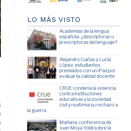
LO MÁS VISTO
Academias de la lengua
española: ¿descriptoras o
prescriptoras del lenguaje?
Alejandro Cuiñas y Lucía
López, estudiantes
premiados con un iPad por
evaluar la calidad docente
CRUE condena la violencia
contra instituciones
educativas y la sociedad
s
civil y reafirma su rechazo a
la guerra
n
a
Mañana, conferencia de
Juan Moya Yoldi sobre la