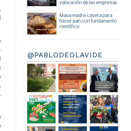
r
valoración de las empresas
,
Masa madre casera para
d
hacer pan con fundamento
científico
o
-
@PABLODEOLAVIDE
l
a
n
,
,
e
e