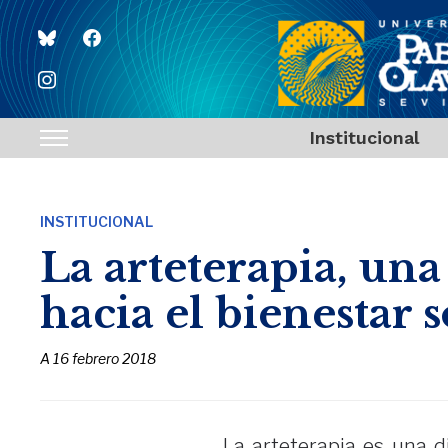
bluesky
facebook
instagram
Institucional
Toggle
sidebar
&
INSTITUCIONAL
navigation
La arteterapia, una
hacia el bienestar 
A
16 febrero 2018
La arteterapia es una d