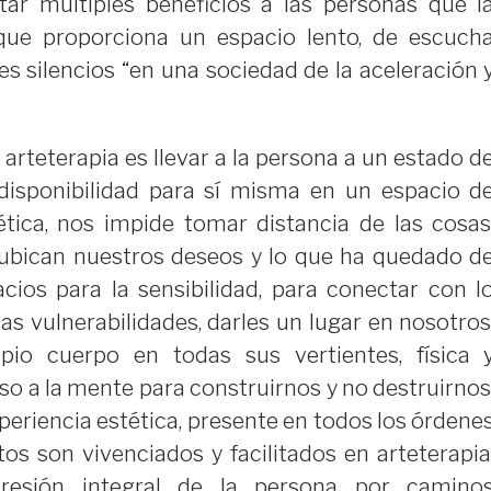
tar múltiples beneficios a las personas que l
 que proporciona un espacio lento, de escuch
es silencios “en una sociedad de la aceleración 
 arteterapia es llevar a la persona a un estado d
 disponibilidad para sí misma en un espacio d
ética, nos impide tomar distancia de las cosas
 ubican nuestros deseos y lo que ha quedado d
cios para la sensibilidad, para conectar con l
ias vulnerabilidades, darles un lugar en nosotros
pio cuerpo en todas sus vertientes, física 
o a la mente para construirnos y no destruirnos
experiencia estética, presente en todos los órdene
tos son vivenciados y facilitados en arteterapia
esión integral de la persona por camino