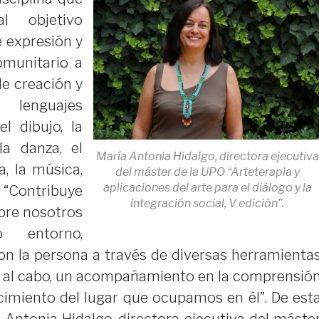
l objetivo
 expresión y
omunitario a
de creación y
 lenguajes
el dibujo, la
la danza, el
María Antonia Hidalgo, directora ejecutiva
a, la música,
del máster de la UPO “Arteterapia y
aplicaciones del arte para el diálogo y la
. “Contribuye
integración social, V edición”.
bre nosotros
 entorno,
on la persona a través de diversas herramienta
in y al cabo, un acompañamiento en la comprensió
imiento del lugar que ocupamos en él”. De est