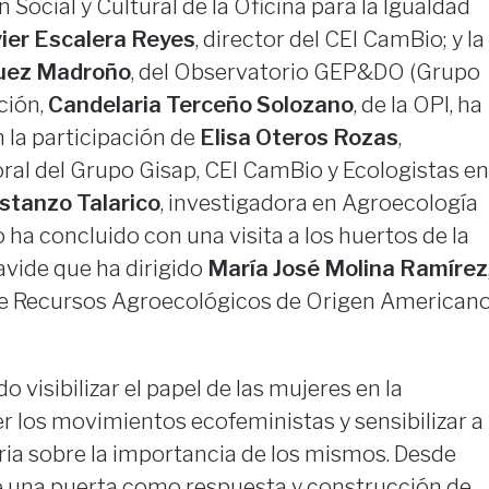
Social y Cultural de la Oficina para la Igualdad
vier Escalera Reyes
, director del CEI CamBio; y la
uez Madroño
, del Observatorio GEP&DO (Grupo
ción,
Candelaria Terceño Solozano
, de la OPI, ha
la participación de
Elisa Oteros Rozas
,
ral del Grupo Gisap, CEI CamBio y Ecologistas en
ostanzo
Talarico
, investigadora en Agroecología
ha concluido con una visita a los huertos de la
avide que ha dirigido
María José Molina Ramírez
de Recursos Agroecológicos de Origen American
 visibilizar el papel de las mujeres en la
er los movimientos ecofeministas y sensibilizar a
ria sobre la importancia de los mismos. Desde
re una puerta como respuesta y construcción de