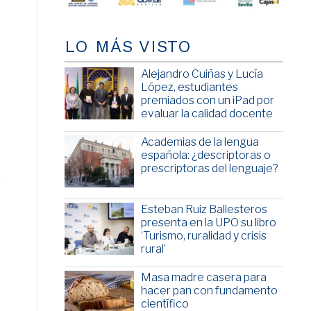
LO MÁS VISTO
Alejandro Cuiñas y Lucía
López, estudiantes
premiados con un iPad por
evaluar la calidad docente
Academias de la lengua
española: ¿descriptoras o
prescriptoras del lenguaje?
,
Esteban Ruiz Ballesteros
presenta en la UPO su libro
‘Turismo, ruralidad y crisis
rural’
Masa madre casera para
hacer pan con fundamento
científico