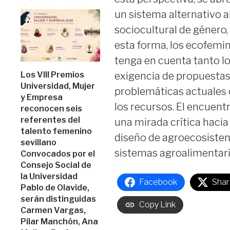
un sistema alternativo 
sociocultural de género, 
esta forma, los ecofemi
tenga en cuenta tanto los
Los VIII Premios
exigencia de propuestas
Universidad, Mujer
problemáticas actuales 
y Empresa
los recursos. El encuen
reconocen seis
referentes del
una mirada crítica hacia
talento femenino
diseño de agroecosistem
sevillano
sistemas agroalimentari
Convocados por el
Consejo Social de
la Universidad
Facebook
Shar
Pablo de Olavide,
serán distinguidas
Copy Link
Carmen Vargas,
Pilar Manchón, Ana