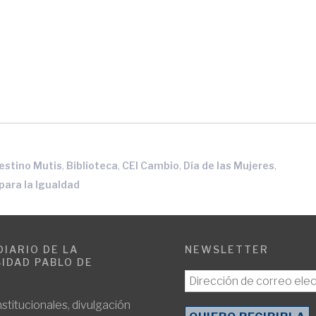
,
,
,
,
estino Mutis
Biblioteca
CEI Cambio
Día de las Mujeres
 para la Igualdad
DIARIO DE LA
NEWSLETTER
IDAD PABLO DE
E
nstitucionales, divulgación