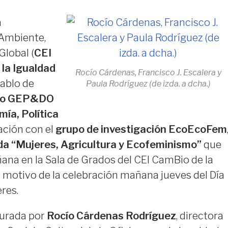
a
 Ambiente,
Global (
CEI
 la Igualdad
Rocío Cárdenas, Francisco J. Escalera y
Pablo de
Paula Rodríguez (de izda. a dcha.)
rio GEP&DO
ía, Política
ación con el
grupo de investigación EcoEcoFem
da “Mujeres, Agricultura y Ecofeminismo”
que
ana en la Sala de Grados del CEI CamBio de la
 motivo de la celebración mañana jueves del Día
res.
gurada por
Rocío Cárdenas Rodríguez
, directora