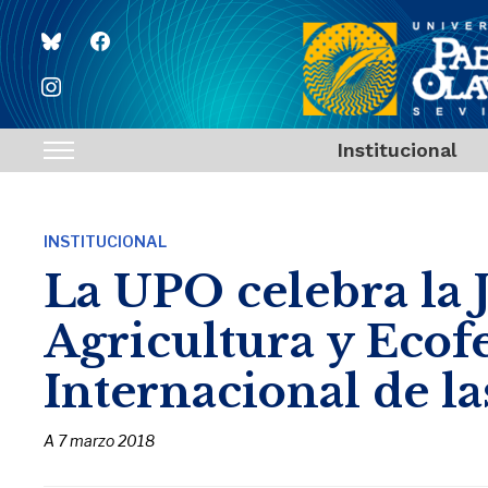
bluesky
facebook
instagram
Institucional
Toggle
sidebar
&
INSTITUCIONAL
navigation
La UPO celebra la 
Agricultura y Ecof
Internacional de l
A
7 marzo 2018