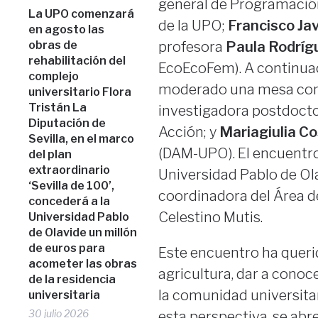
general de Programación 
La UPO comenzará
de la UPO;
Francisco Ja
en agosto las
obras de
profesora
Paula Rodríg
rehabilitación del
EcoEcoFem). A continua
complejo
moderado una mesa con 
universitario Flora
Tristán La
investigadora postdocto
Diputación de
Acción; y
Mariagiulia C
Sevilla, en el marco
(DAM-UPO). El encuentro 
del plan
extraordinario
Universidad Pablo de Ol
‘Sevilla de 100’,
coordinadora del Área 
concederá a la
Celestino Mutis.
Universidad Pablo
de Olavide un millón
de euros para
Este encuentro ha querido
acometer las obras
agricultura, dar a conoc
de la residencia
la comunidad universita
universitaria
30 julio 2026
esta perspectiva, se ab