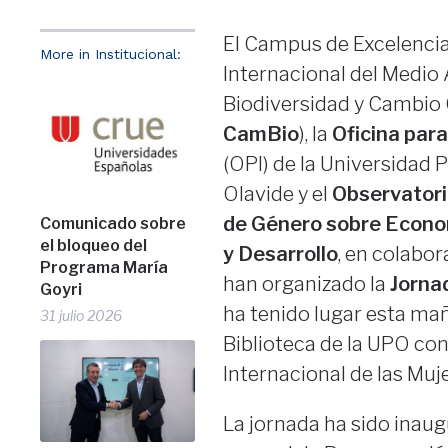
El Campus de Excelenci
More in Institucional:
Internacional del Medio
Biodiversidad y Cambio 
CamBio
), la
Oficina para
(OPI) de la Universidad 
Olavide y el
Observato
de Género sobre Econom
Comunicado sobre
el bloqueo del
y Desarrollo
, en colabor
Programa María
han organizado la
Jorna
Goyri
ha tenido lugar esta mañ
31 julio 2026
Biblioteca de la UPO con
Internacional de las Muje
La jornada ha sido inau