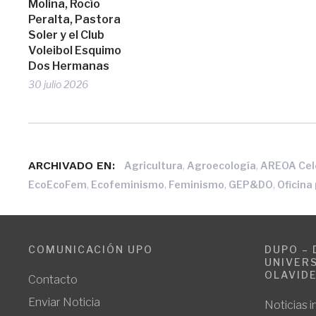
Molina, Rocío
Peralta, Pastora
Soler y el Club
Voleibol Esquimo
Dos Hermanas
30 julio 2026
ARCHIVADO EN:
,
,
Agricultura
Agroecología
AREOA Cel
,
,
,
,
EcoEcoFem
Ecofeminismo
Feminismo
GEP&DO
Oficina
COMUNICACIÓN UPO
DUPO – 
UNIVERS
OLAVID
Contacto
Enviar Noticia
Noticias i