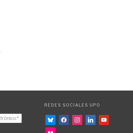
REDES SOCIALES UPO
bluesky
facebook
instagram
linkedin
youtube
flickr